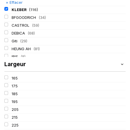
×
Effacer
KLEBER
(116)
BFGOODRICH
(34)
CASTROL
(59)
DEBICA
(68)
Giti
(29)
HEUNG AH
(81)
IRIS
(8)
Largeur
ITALMATIC
(60)
LASSA
(174)
165
LING LONG
(152)
175
MICHELIN
(345)
185
MITAS
(95)
195
Mondolfo ferro
(31)
205
PIRELLI
(419)
215
PROMETEON
(18)
225
SCHRADER
(24)