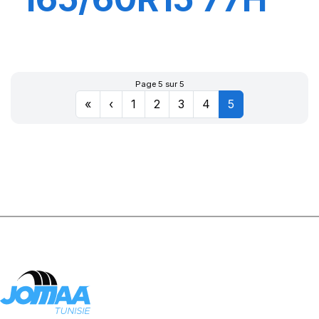
QUADRAXER2
Page 5 sur 5
«
‹
1
2
3
4
5