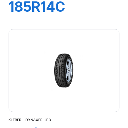
185R14C
102/100R TL
TRANSPRO
KLEBER - DYNAXER HP3