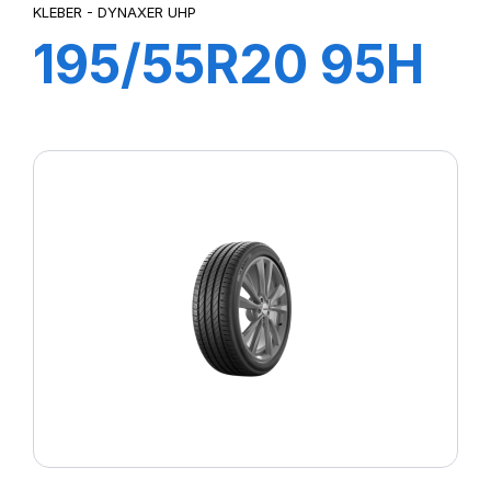
KLEBER - DYNAXER UHP
195/55R20 95H
XL DYNAXER
UHP