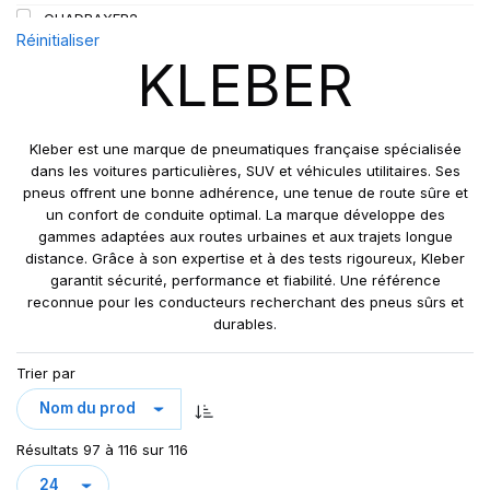
QUADRAXER2
Réinitialiser
SUP 8L
KLEBER
TRAKER
TRANSPRO
TRANSPRO 2
Kleber est une marque de pneumatiques française spécialisée
XL DYNAXER UHP
dans les voitures particulières, SUV et véhicules utilitaires. Ses
pneus offrent une bonne adhérence, une tenue de route sûre et
un confort de conduite optimal. La marque développe des
gammes adaptées aux routes urbaines et aux trajets longue
distance. Grâce à son expertise et à des tests rigoureux, Kleber
garantit sécurité, performance et fiabilité. Une référence
reconnue pour les conducteurs recherchant des pneus sûrs et
durables.
Trier par
Résultats 97 à 116 sur 116