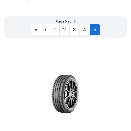
Page 5 sur 5
«
‹
1
2
3
4
5