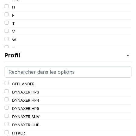
103
H
103/101
R
104/102
T
105
V
107/105
W
109
Y
109/106
Profil
109/107
110/108
112A8/109B
CITILANDER
114/111
DYNAXER HP3
115/113
DYNAXER HP4
116/113
DYNAXER HP5
116/114
DYNAXER SUV
127/127
DYNAXER UHP
144/141
FITKER