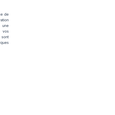
ce de
vation
s une
s vos
 sont
rques