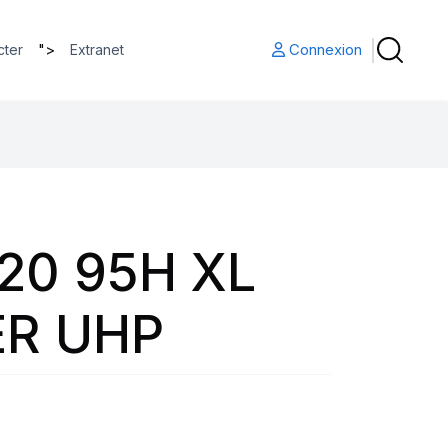
">
Connexion
cter
Extranet
20 95H XL
R UHP