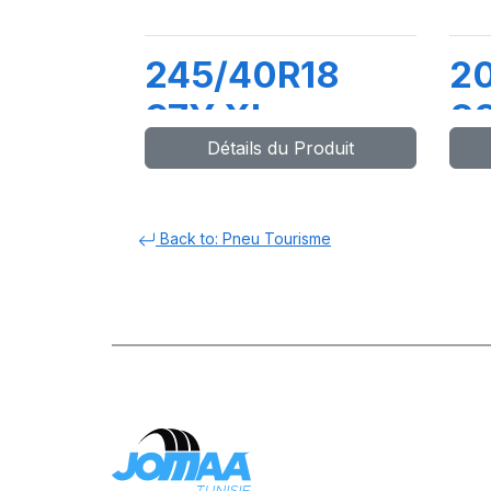
245/40R18
2
97Y XL
8
Détails du Produit
DYNAXER UHP
D
Back to: Pneu Tourisme