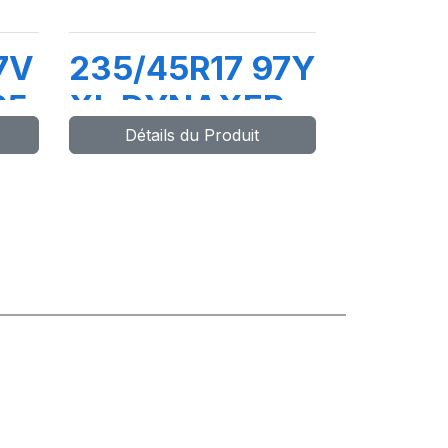
7V
235/45R17 97Y
P5
XL DYNAXER
Détails du Produit
HP5