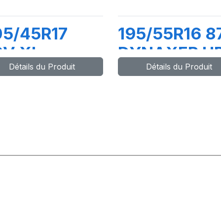
05/45R17
195/55R16 8
8V XL
DYNAXER H
Détails du Produit
Détails du Produit
YNAXER UHP