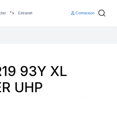
">
Connexion
cter
Extranet
19 93Y XL
R UHP