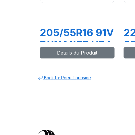
205/55R16 91V
2
DYNAXER HP4
9
Détails du Produit
D
Back to: Pneu Tourisme