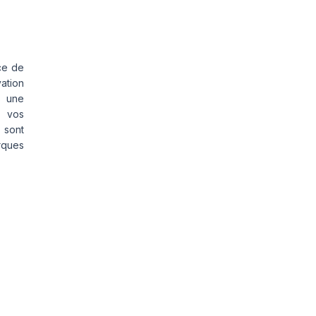
ce de
vation
s une
s vos
 sont
rques