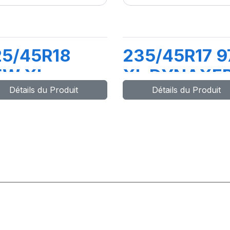
25/45R18
235/45R17 9
5W XL
XL DYNAXE
Détails du Produit
Détails du Produit
YNAXER HP5
HP5