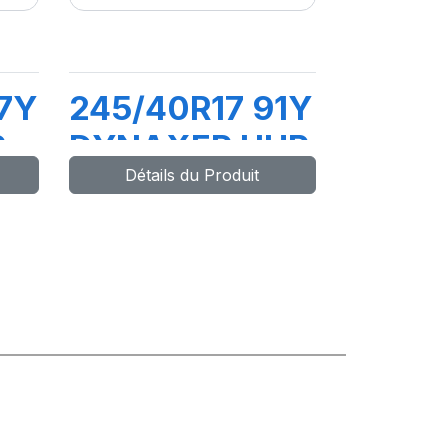
7Y
245/40R17 91Y
R
DYNAXER UHP
Détails du Produit