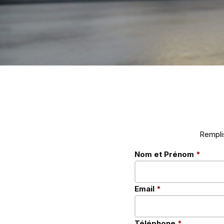
Remplis
Nom et Prénom
*
Email
*
Téléphone
*