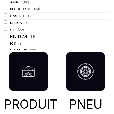
AMINE
(101)
BFGOODRICH
(34)
CASTROL
(59)
DEBICA
(68)
Giti
(29)
HEUNG AH
(81)
IRIS
(8)
ITALMATIC
(60)
KLEBER
(116)
LASSA
(174)
LING LONG
(152)
MICHELIN
(345)
MITAS
(95)
Mondolfo ferro
(31)
PIRELLI
(419)
PRODUIT
PNEU
PROMETEON
(18)
SCHRADER
(24)