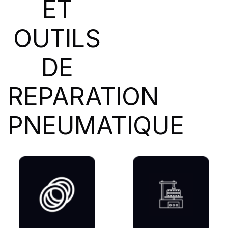
ET
SIOC
(23)
SPEEDWAYS
(64)
OUTILS
STICA
(3)
TIGAR
(24)
DE
REPARATION
PNEUMATIQUE