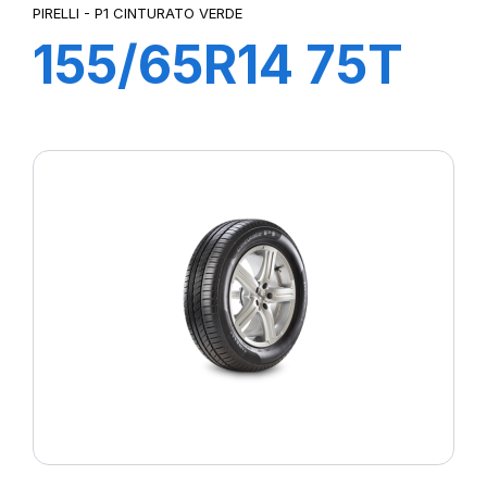
PIRELLI - P1 CINTURATO VERDE
155/65R14 75T
P1cintVerde