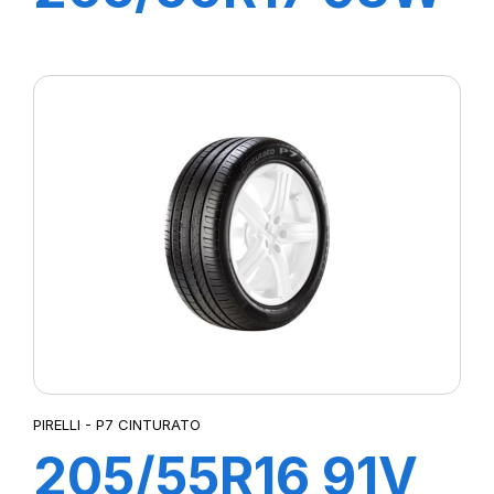
XL P7
CINTURATO C2
PIRELLI - P7 CINTURATO
205/55R16 91V