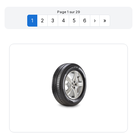
Page 1 sur 29
1
2
3
4
5
6
›
»