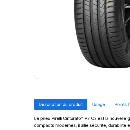
Description du produit
Usage
Points f
Le pneu Pirelli Cinturato™ P7 C2 est la nouvell
compacts modernes, il allie sécurité, durabilit