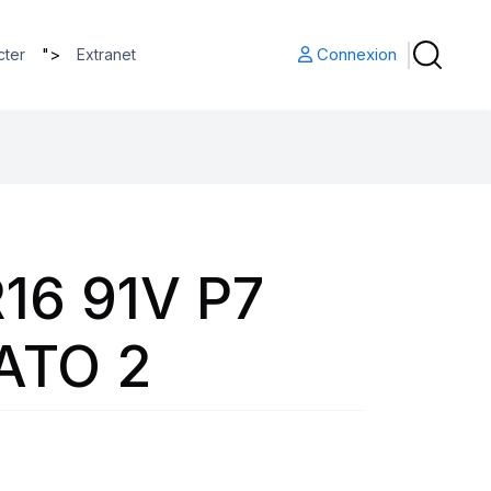
">
Connexion
cter
Extranet
16 91V P7
ATO 2