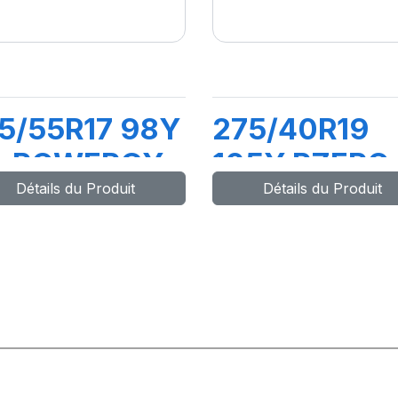
5/55R17 98Y
275/40R19
L POWERGY
105Y PZERO
Détails du Produit
Détails du Produit
PZ4 (*)