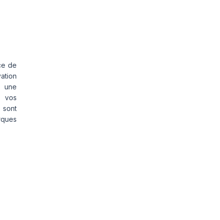
ce de
vation
s une
s vos
 sont
rques