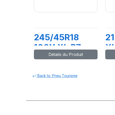
245/45R18
21
100Y XL P7
X
Détails du Produit
CINTURATO
(*) (MO)
Back to: Pneu Tourisme