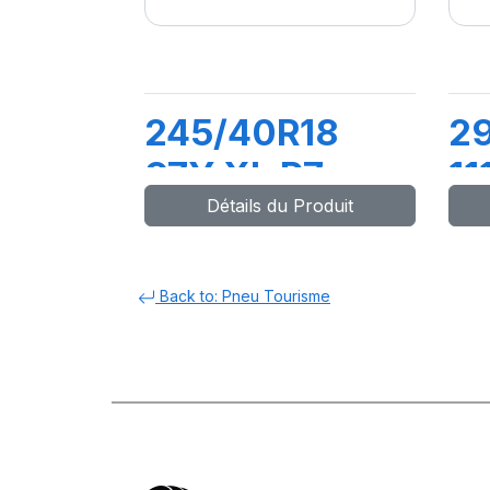
245/40R18
2
97Y XL P7
11
Détails du Produit
CINTURATO
(
C2 (MO)
Back to: Pneu Tourisme