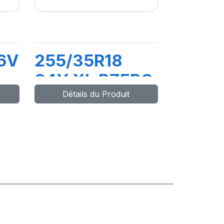
6V
255/35R18
94Y XL PZERO
Détails du Produit
(MO-RO1)