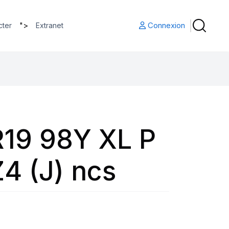
">
Connexion
cter
Extranet
19 98Y XL P
4 (J) ncs