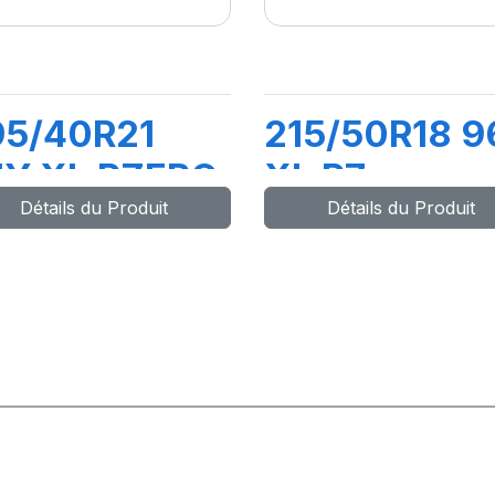
95/40R21
215/50R18 9
1Y XL PZERO
XL P7
Détails du Produit
Détails du Produit
MO)
CINTURATO
C2