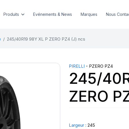
Produits
Evénements & News
Marques
Nous Conta
e
245/40R19 98Y XL P ZERO PZ4 (J) ncs
PIRELLI
- PZERO PZ4
245/40R
ZERO PZ
Largeur :
245