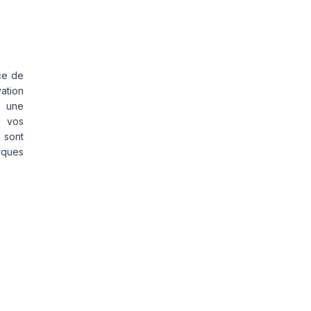
ce de
vation
s une
s vos
 sont
rques