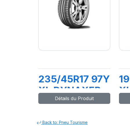
235/45R17 97Y
19
XL DYNAXER
X
Détails du Produit
UHP
H
Back to: Pneu Tourisme