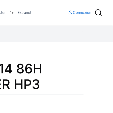
">
Connexion
cter
Extranet
14 86H
R HP3