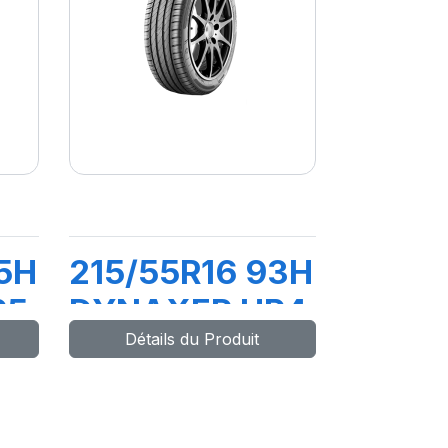
5H
215/55R16 93H
P5
DYNAXER HP4
Détails du Produit