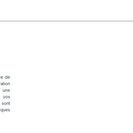
ce de
vation
s une
s vos
 sont
rques