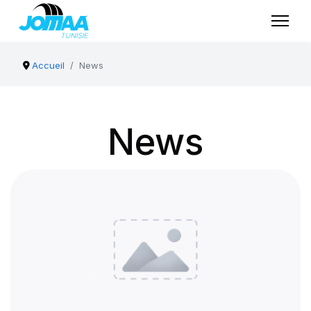
Accueil
News
News