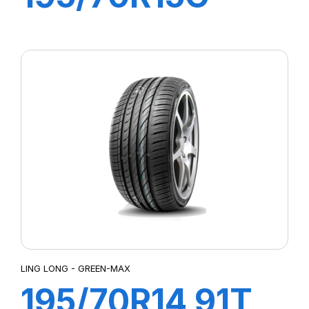
10PR 104/102R
R666
LING LONG - GREEN-MAX
195/70R14 91T