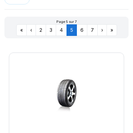
LLR666
174
LM11N
177
LMB3
180
Page 5 sur 7
LMC4
201
«
‹
2
3
4
5
6
7
›
»
LXC MASTER
LL
M-D41
MD-40
R655
R666
SPORT MASTER
T010