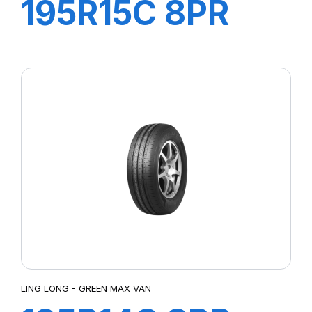
195R15C 8PR
106/104R
GREEN-MAX
VAN
LING LONG - GREEN MAX VAN