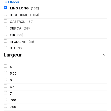
×
Effacer
LING LONG
(152)
BFGOODRICH
(34)
CASTROL
(59)
DEBICA
(68)
Giti
(29)
HEUNG AH
(81)
IRIS
(8)
Largeur
ITALMATIC
(60)
KLEBER
(116)
5
LASSA
(174)
5.00
MICHELIN
(345)
6
MITAS
(95)
6.50
Mondolfo ferro
(31)
7
PIRELLI
(419)
7.00
PROMETEON
(18)
7.50
SCHRADER
(24)