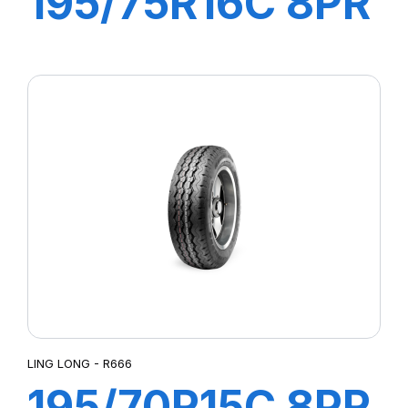
195/75R16C 8PR
107/105R
GREEN-MAX
VAN 4S
LING LONG - R666
195/70R15C 8PR