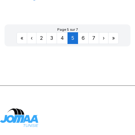
GREEN-MAX
HP010
Page 5 sur 7
«
‹
2
3
4
5
6
7
›
»