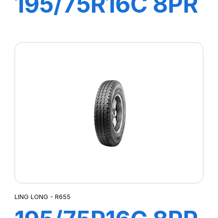
195/75R16C 8PR
107/105R R666
LING LONG - R655