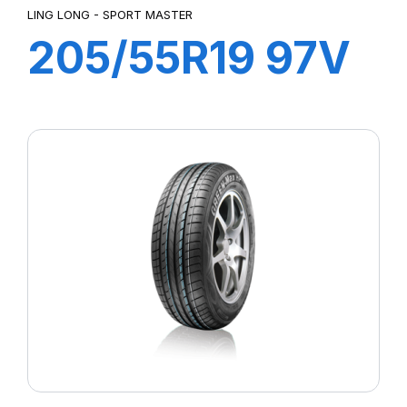
LING LONG - SPORT MASTER
205/55R19 97V
XL SPORT
MASTER C/S