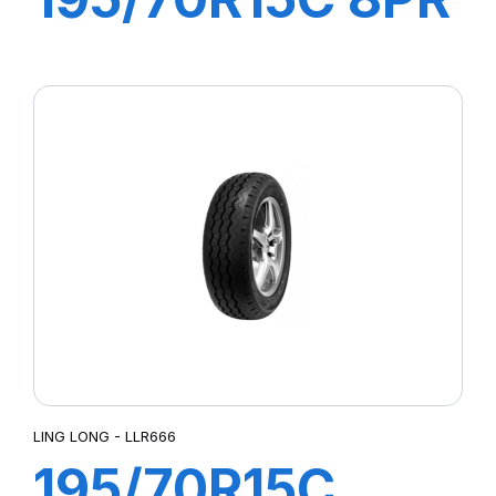
104/102R R666
LING LONG - LLR666
195/70R15C