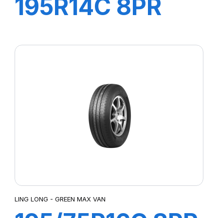
195R14C 8PR
106/104P
GREEN-MAX
VAN
LING LONG - GREEN MAX VAN