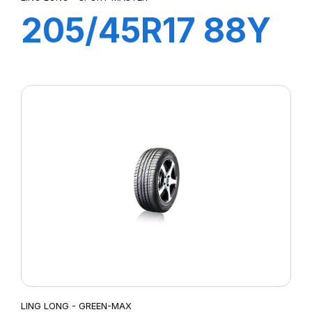
205/45R17 88Y
XL SPORT
MASTER
LING LONG - GREEN-MAX