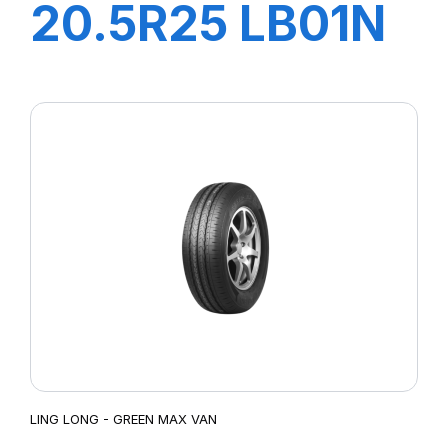
20.5R25 LB01N
** TL LINGLONG
LING LONG - GREEN MAX VAN