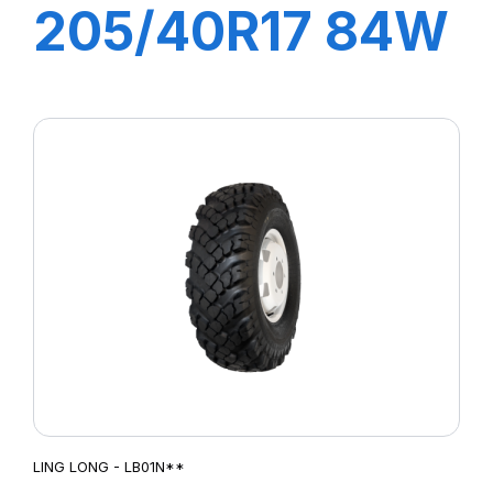
205/40R17 84W
XL GREEN-MAX
LING LONG - LB01N**