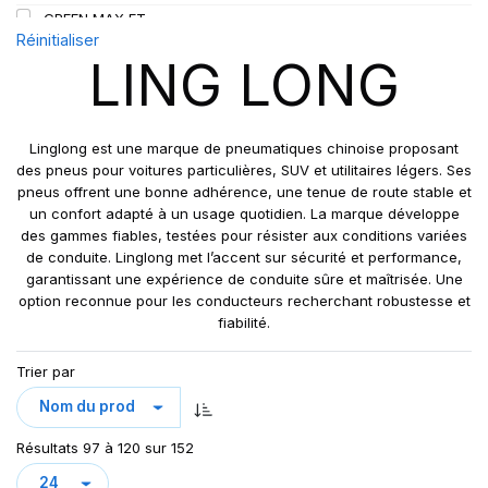
GREEN MAX ET
109
Réinitialiser
GREEN MAX HP 010
110
LING LONG
GREEN MAX HP010
110/108
GREEN MAX VAN
111
GREN-MAX ET
112
Linglong est une marque de pneumatiques chinoise proposant
GRIP MASTER
des pneus pour voitures particulières, SUV et utilitaires légers. Ses
112/110
pneus offrent une bonne adhérence, une tenue de route stable et
KCA651
114
un confort adapté à un usage quotidien. La marque développe
LB01
115
des gammes fiables, testées pour résister aux conditions variées
LB01N**
de conduite. Linglong met l’accent sur sécurité et performance,
115/113
garantissant une expérience de conduite sûre et maîtrisée. Une
LL25
117/114
option reconnue pour les conducteurs recherchant robustesse et
LL39
118/114
fiabilité.
LL45
121/120
Trier par
LL 102
122/118
LL102
131
LLA08
143/141
Résultats 97 à 120 sur 152
LLF26
158/150