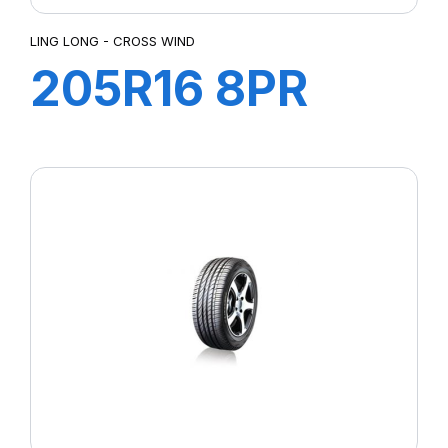
LING LONG - CROSS WIND
205R16 8PR
110/108R CROSS
WIND A/T