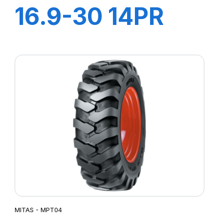
16.9-30 14PR
(440/80) TL
TI09
MITAS - MPT04