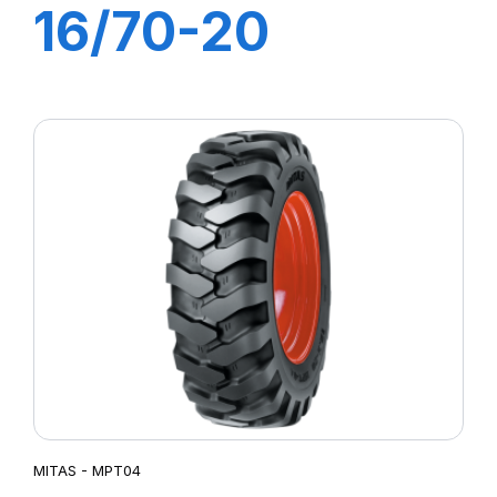
16/70-20
(400/70) 14PR
TL MPT-04 (M-I)
MITAS - MPT04