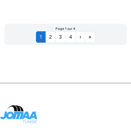
FL08 +chambre
à air +Flap
Page 1 sur 4
1
2
3
4
›
»