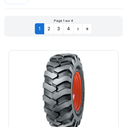
MPT20
NB38
NB57
Page 1 sur 4
RD-02 TL
1
2
3
4
›
»
RD01
RD02
SFT
SK-02
SK02
TD-10
TD01
TD13
TD19
TG02
TI02
TI04
TI06