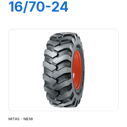
16/70-24
(400/70) 14PR
TL MPT-04 (M-I)
MITAS - NB38