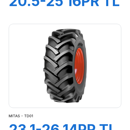
20.5-25 16PR TL
EM60
MITAS - TD01
23.1-26 14PR TL