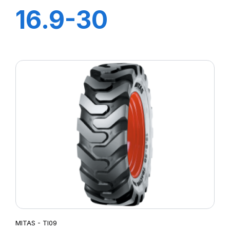
16.9-30
(440/80) IND TL
14PR TI-09 (M-I)
MITAS - TI09