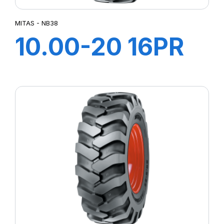
TI09
TI 20
MITAS - NB38
TL AC85
10.00-20 16PR
TR09
TR10
TT NB38 (M-I)
UK5