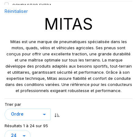
COMPACTOR EXTRA
167
Réinitialiser
EM01
168
MITAS
EM02
172
EM30
177
EM60
190
Mitas est une marque de pneumatiques spécialisée dans les
FL-08
motos, quads, vélos et véhicules agricoles. Ses pneus sont
206
conçus pour offrir une excellente traction, une grande durabilité
FL05
C
et une maîtrise optimale sur tous les terrains. La marque
FL 08
PR
développe des produits adaptés aux besoins sportifs, tout-terrain
FL08
et utilitaires, garantissant sécurité et performance. Grâce à son
expertise technique, Mitas assure fiabilité et confort de conduite
HCM
dans des conditions variées. Une référence pour les conducteurs
IM07
et professionnels exigeant robustesse et performance.
MPT-01
Trier par
MPT-03
MPT02
MPT04
Résultats 1 à 24 sur 95
MPT05