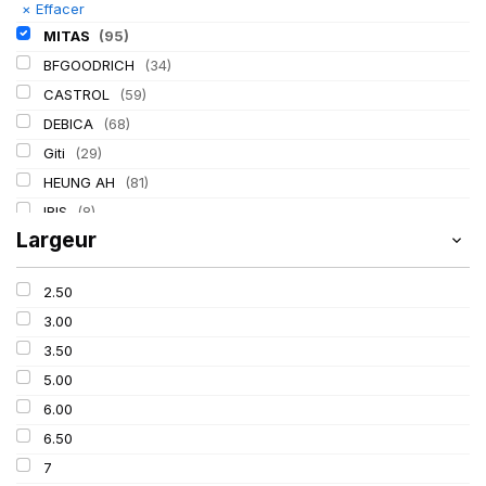
×
Effacer
MITAS
(95)
BFGOODRICH
(34)
CASTROL
(59)
DEBICA
(68)
Giti
(29)
HEUNG AH
(81)
IRIS
(8)
Largeur
ITALMATIC
(60)
KLEBER
(116)
2.50
LASSA
(174)
3.00
LING LONG
(152)
3.50
MICHELIN
(345)
5.00
Mondolfo ferro
(31)
6.00
PIRELLI
(419)
6.50
PROMETEON
(18)
7
SCHRADER
(24)