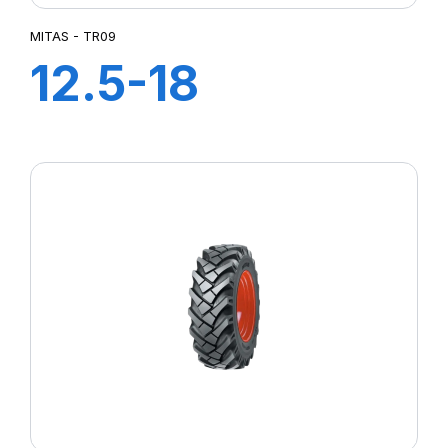
MITAS - TR09
12.5-18
(320/80) IND
12PR TL TR-09
(M-I)