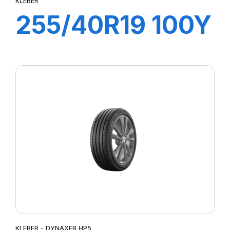
KLEBER
255/40R19 100Y
XL DYNAXER
UHP
KLEBER - DYNAXER HP5