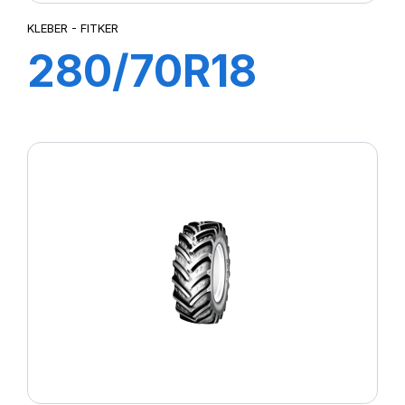
KLEBER - FITKER
280/70R18
114A8/111B
FITKER