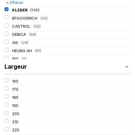
×
Effacer
KLEBER
(116)
BFGOODRICH
(34)
CASTROL
(59)
DEBICA
(68)
Giti
(29)
HEUNG AH
(81)
IRIS
(8)
Largeur
ITALMATIC
(60)
LASSA
(174)
165
LING LONG
(152)
175
MICHELIN
(345)
185
MITAS
(95)
195
Mondolfo ferro
(31)
205
PIRELLI
(419)
215
PROMETEON
(18)
225
SCHRADER
(24)