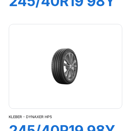
245/40R19 98Y
XL DYNAXER
UHP
KLEBER - DYNAXER HP5
245/40R19 98Y