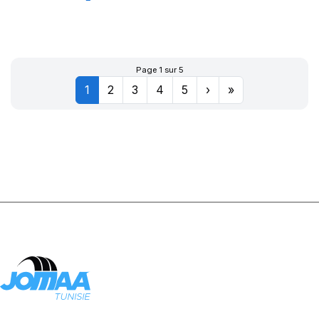
XL CITILANDER
Page 1 sur 5
1
2
3
4
5
›
»