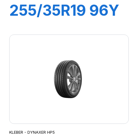
255/35R19 96Y
XL DYNAXER
UHP
KLEBER - DYNAXER HP5