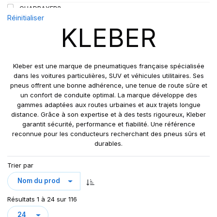
QUADRAXER2
Réinitialiser
SUP 8L
KLEBER
TRAKER
TRANSPRO
TRANSPRO 2
Kleber est une marque de pneumatiques française spécialisée
XL DYNAXER UHP
dans les voitures particulières, SUV et véhicules utilitaires. Ses
pneus offrent une bonne adhérence, une tenue de route sûre et
un confort de conduite optimal. La marque développe des
gammes adaptées aux routes urbaines et aux trajets longue
distance. Grâce à son expertise et à des tests rigoureux, Kleber
garantit sécurité, performance et fiabilité. Une référence
reconnue pour les conducteurs recherchant des pneus sûrs et
durables.
Trier par
Résultats 1 à 24 sur 116