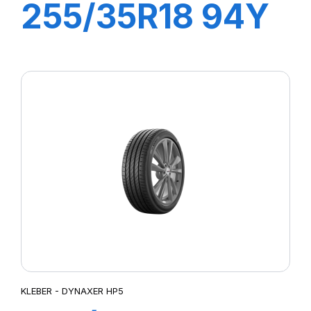
255/35R18 94Y
XL DYNAXER
UHP
KLEBER - DYNAXER HP5