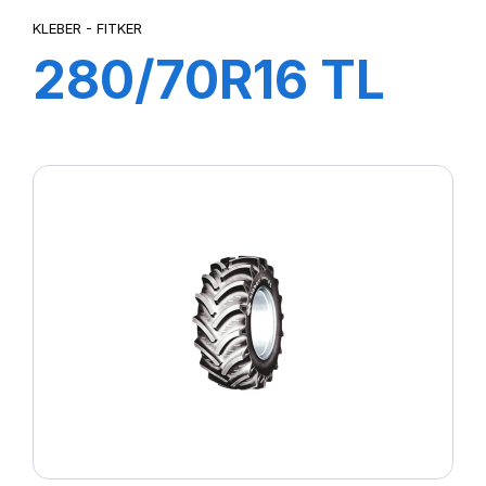
KLEBER - FITKER
280/70R16 TL
112A8/109B
FITKER