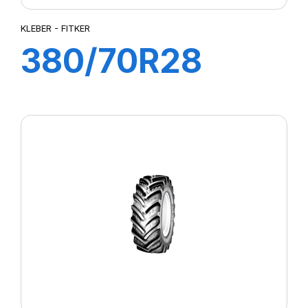
KLEBER - FITKER
380/70R28
127A8/127B
FITKER