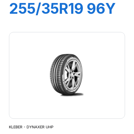
255/35R19 96Y
XL DYNAXER
HP5
KLEBER - DYNAXER UHP