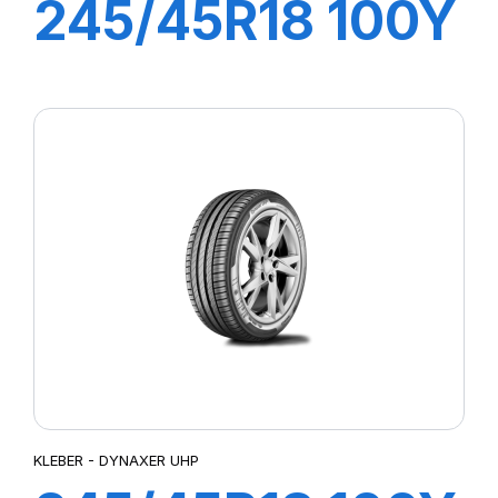
245/45R18 100Y
XL DYNAXER
HP5
KLEBER - DYNAXER UHP