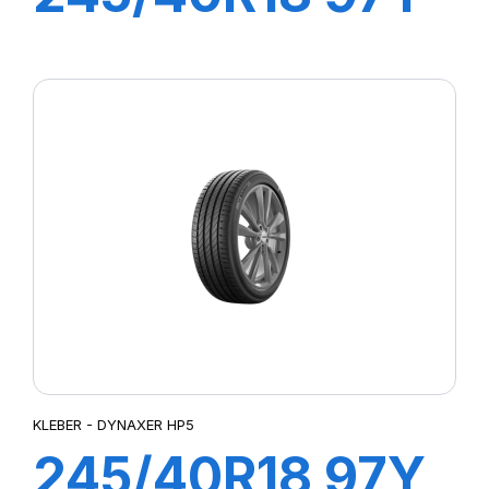
XL DYNAXER
UHP
KLEBER - DYNAXER HP5
245/40R18 97Y