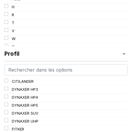
103
H
103/101
R
104/102
T
105
V
107/105
W
109
Y
109/106
Profil
109/107
110/108
112A8/109B
CITILANDER
114/111
DYNAXER HP3
115/113
DYNAXER HP4
116/113
DYNAXER HP5
116/114
DYNAXER SUV
127/127
DYNAXER UHP
144/141
FITKER