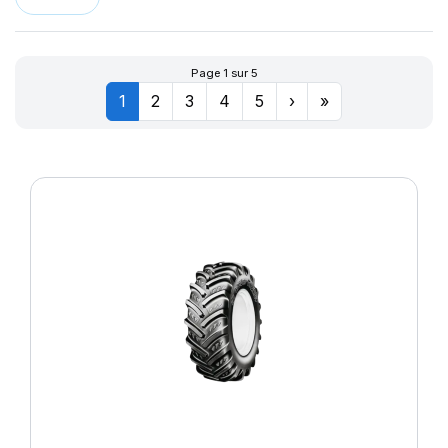
Page 1 sur 5
1
2
3
4
5
›
»