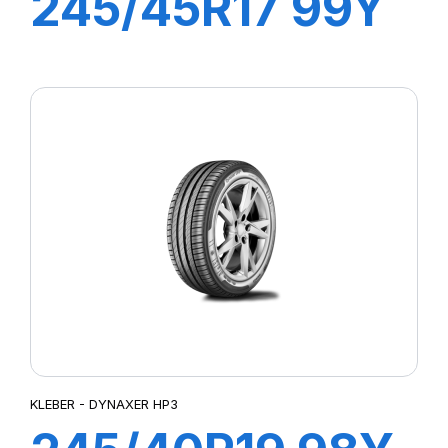
245/45R17 99Y
XL DYNAXER
UHP
KLEBER - DYNAXER HP3