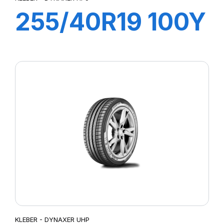
255/40R19 100Y
XL DYNAXER
HP5
KLEBER - DYNAXER UHP