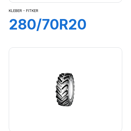
KLEBER - FITKER
280/70R20
116A8/113B
FITKER