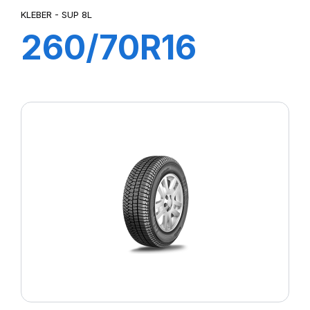
KLEBER - SUP 8L
260/70R16
109A8/106B
SUP 8L