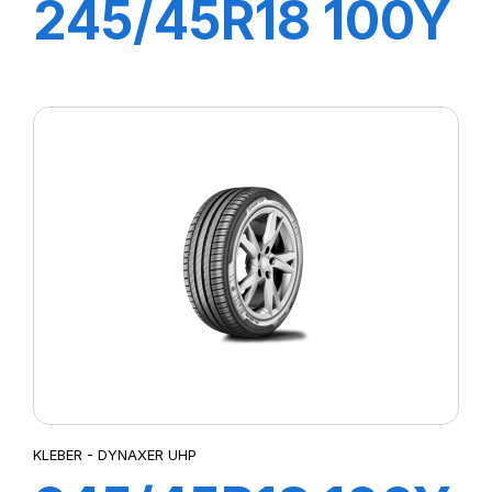
245/45R18 100Y
XL DYNAXER
HP5
KLEBER - DYNAXER UHP