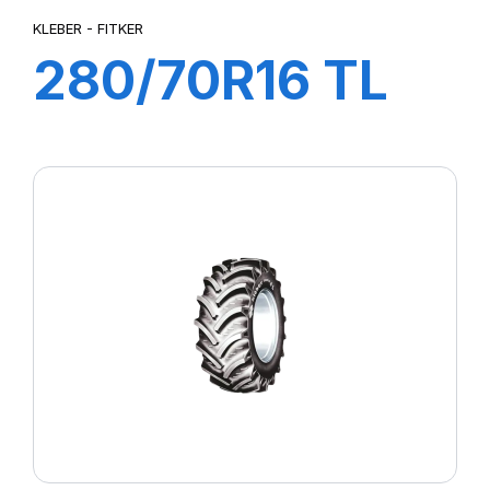
KLEBER - FITKER
280/70R16 TL
112A8/109B
FITKER