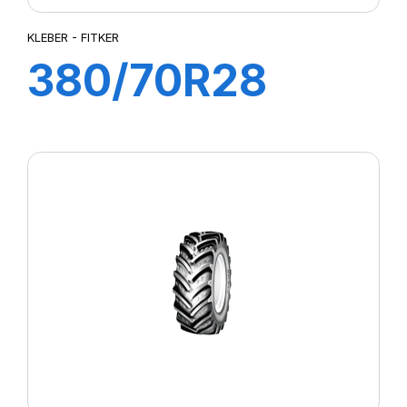
KLEBER - FITKER
380/70R28
127A8/127B
FITKER