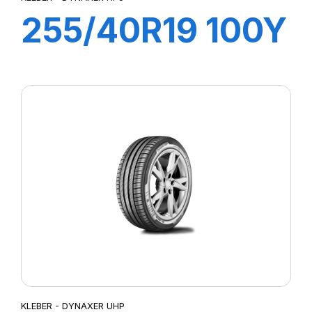
255/40R19 100Y
XL DYNAXER
HP5
KLEBER - DYNAXER UHP