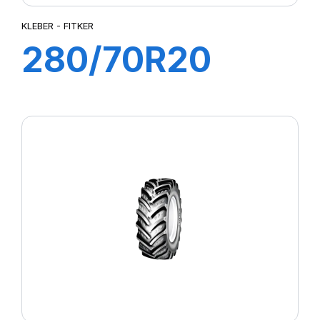
KLEBER - FITKER
280/70R20
116A8/113B
FITKER