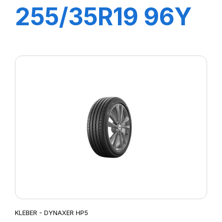
255/35R19 96Y
XL DYNAXER
UHP
KLEBER - DYNAXER HP5