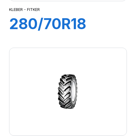
KLEBER - FITKER
280/70R18
114A8/111B
FITKER