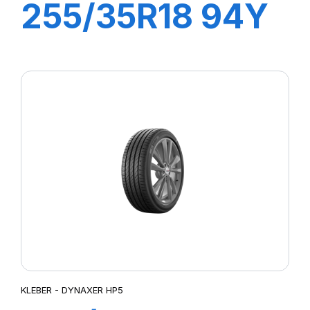
255/35R18 94Y
XL DYNAXER
UHP
KLEBER - DYNAXER HP5