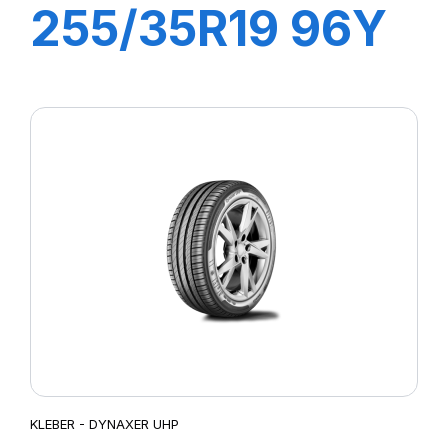
255/35R19 96Y
XL DYNAXER
HP5
KLEBER - DYNAXER UHP