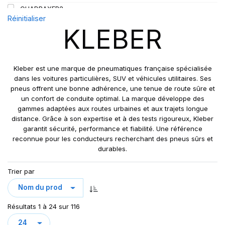
QUADRAXER2
Réinitialiser
SUP 8L
KLEBER
TRAKER
TRANSPRO
TRANSPRO 2
Kleber est une marque de pneumatiques française spécialisée
XL DYNAXER UHP
dans les voitures particulières, SUV et véhicules utilitaires. Ses
pneus offrent une bonne adhérence, une tenue de route sûre et
un confort de conduite optimal. La marque développe des
gammes adaptées aux routes urbaines et aux trajets longue
distance. Grâce à son expertise et à des tests rigoureux, Kleber
garantit sécurité, performance et fiabilité. Une référence
reconnue pour les conducteurs recherchant des pneus sûrs et
durables.
Trier par
Résultats 1 à 24 sur 116