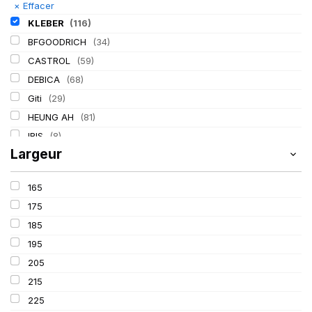
×
Effacer
KLEBER
(116)
BFGOODRICH
(34)
CASTROL
(59)
DEBICA
(68)
Giti
(29)
HEUNG AH
(81)
IRIS
(8)
Largeur
ITALMATIC
(60)
LASSA
(174)
165
LING LONG
(152)
175
MICHELIN
(345)
185
MITAS
(95)
195
Mondolfo ferro
(31)
205
PIRELLI
(419)
215
PROMETEON
(18)
225
SCHRADER
(24)