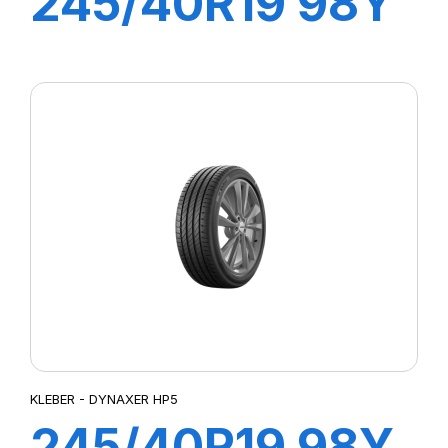
245/40R19 98Y
XL DYNAXER
UHP
KLEBER - DYNAXER HP5
245/40R19 98Y