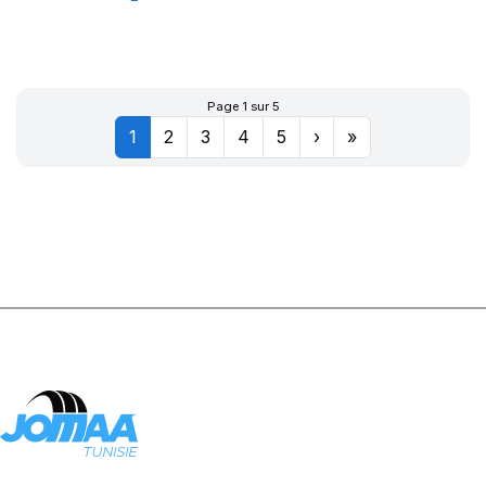
XL CITILANDER
Page 1 sur 5
1
2
3
4
5
›
»