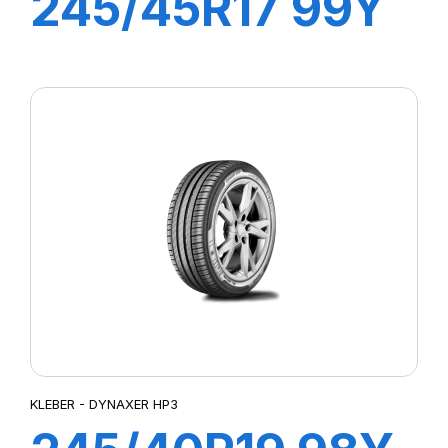
245/45R17 99Y
XL DYNAXER
UHP
KLEBER - DYNAXER HP3