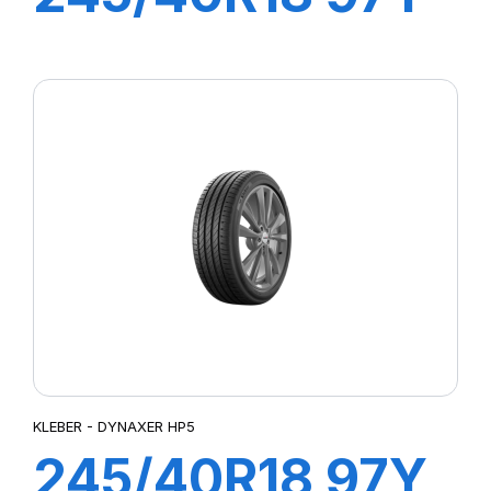
XL DYNAXER
UHP
KLEBER - DYNAXER HP5
245/40R18 97Y