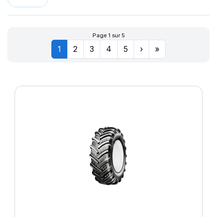
Page 1 sur 5
1
2
3
4
5
›
»