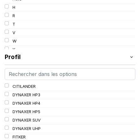
103
H
103/101
R
104/102
T
105
V
107/105
W
109
Y
109/106
Profil
109/107
110/108
112A8/109B
CITILANDER
114/111
DYNAXER HP3
115/113
DYNAXER HP4
116/113
DYNAXER HP5
116/114
DYNAXER SUV
127/127
DYNAXER UHP
144/141
FITKER