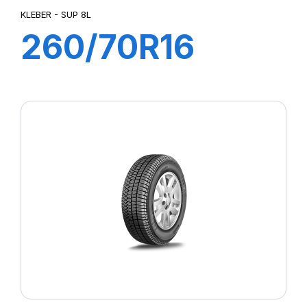
KLEBER - SUP 8L
260/70R16
109A8/106B
SUP 8L