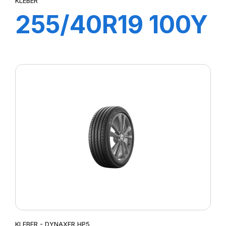
KLEBER
255/40R19 100Y
XL DYNAXER
UHP
KLEBER - DYNAXER HP5