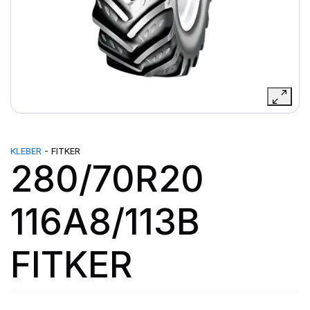
KLEBER
- FITKER
280/70R20
116A8/113B
FITKER