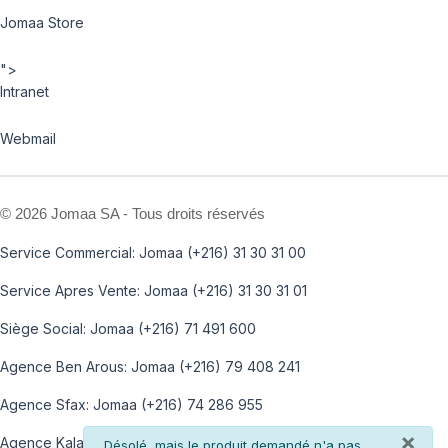
Jomaa Store
">
Intranet
Webmail
©
2026 Jomaa SA - Tous droits réservés
Service Commercial: Jomaa (+216) 31 30 31 00
Service Apres Vente: Jomaa (+216) 31 30 31 01
Siège Social: Jomaa (+216) 71 491 600
Agence Ben Arous: Jomaa (+216) 79 408 241
Agence Sfax: Jomaa (+216) 74 286 955
×
Agence Kalaa: Jomaa (+216) 73 812 100
info
Désolé, mais le produit demandé n'a pas