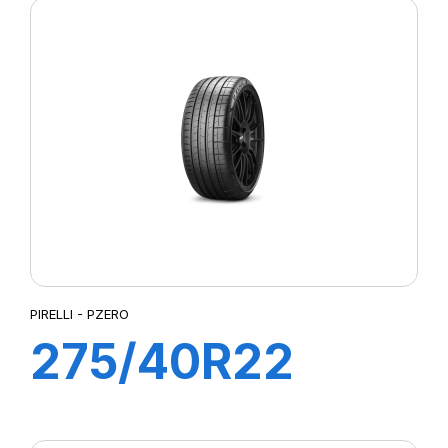
(MO)
PIRELLI - PZERO
275/40R22
108Y XL P ZERO