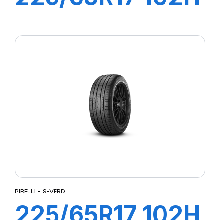
S-VEAS
PIRELLI - S-VERD
225/65R17 102H