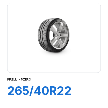
PZ4 (M01)
PIRELLI - PZERO
265/40R22
106Y XL PZERO