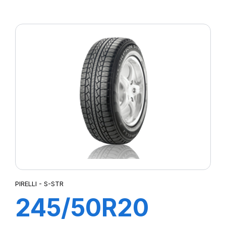
XL PZERO
PZ4(J) (LR)ncs
PIRELLI - S-STR
245/50R20