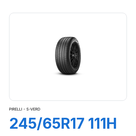
102H S-STR
PIRELLI - S-VERD
245/65R17 111H