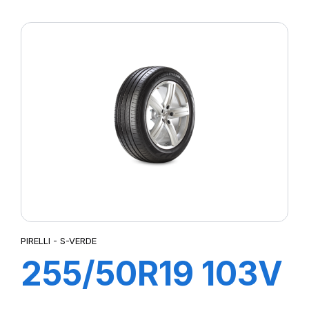
XL s-i PZERO
PZ4 (*)ncs
PIRELLI - S-VERDE
255/50R19 103V