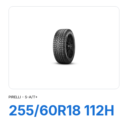
108W S-VERD
PIRELLI - S-A/T+
255/60R18 112H
XL S-A/T+