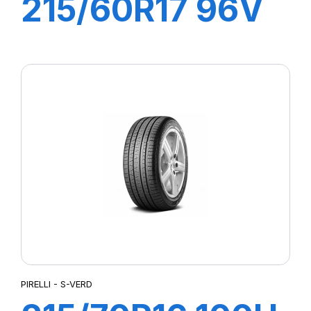
215/60R17 96V
S-VEAS
PIRELLI - S-VERD