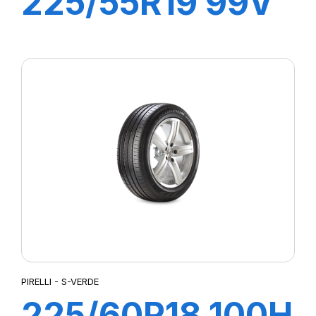
225/55R19 99V
S-VERDE All
Season
PIRELLI - S-VERDE
225/60R18 100H