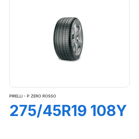
(LR) ncs
PIRELLI - P ZERO ROSSO
275/45R19 108Y
XL ROSSO (N1)