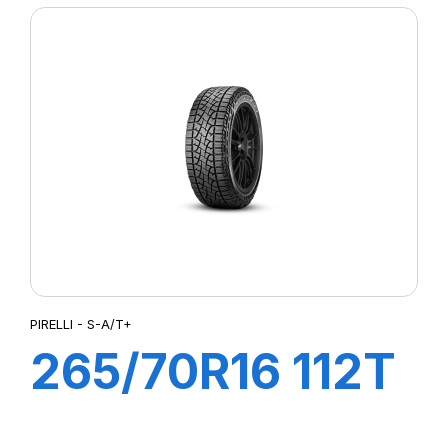
(J)(LR)
PIRELLI - S-A/T+
265/70R16 112T
S-A/T+