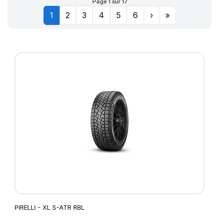
Page 1 sur 17
1
2
3
4
5
6
›
»
PIRELLI - XL S-ATR RBL