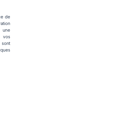
ce de
vation
s une
s vos
 sont
rques