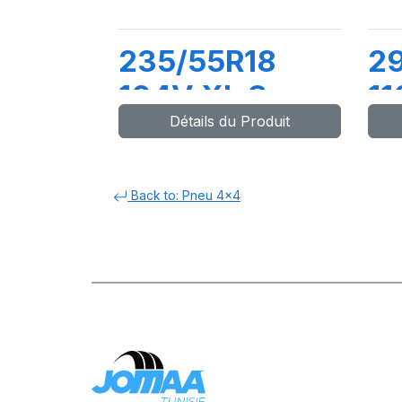
235/55R18
2
104V XL S-
11
Détails du Produit
VEAS
R
Back to: Pneu 4x4