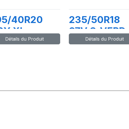
95/40R20
235/50R18
0Y XL
97V S-VERD
Détails du Produit
Détails du Produit
OSSO (AO)
(AO)