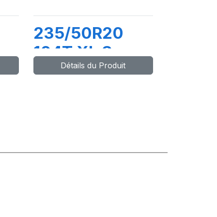
235/50R20
104T XL S-
Détails du Produit
ZERO AS (+)
(AO) ELT