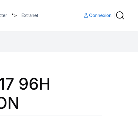
">
Connexion
cter
Extranet
17 96H
ON