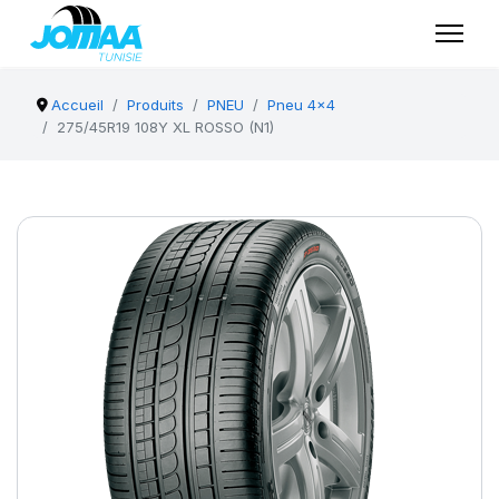
Accueil
Produits
PNEU
Pneu 4x4
275/45R19 108Y XL ROSSO (N1)