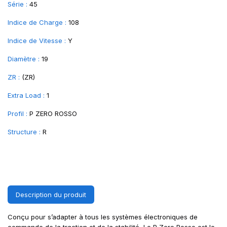
Série :
45
Indice de Charge :
108
Indice de Vitesse :
Y
Diamètre :
19
ZR :
(ZR)
Extra Load :
1
Profil :
P ZERO ROSSO
Structure :
R
Description du produit
Conçu pour s’adapter à tous les systèmes électroniques de