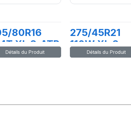
05/80R16
275/45R21
4T XL S-ATR
110W XL S-
Détails du Produit
Détails du Produit
BL
VEAS (LR)