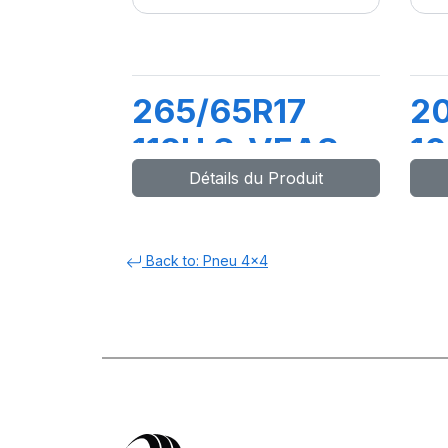
265/65R17
2
112H S-VEAS
10
Détails du Produit
R
Back to: Pneu 4x4