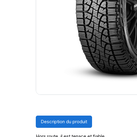
Description du produit
Hors route, il est tenace et fiable.