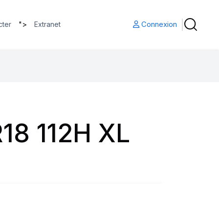
">
Connexion
cter
Extranet
18 112H XL