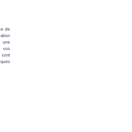
ce de
vation
s une
s vos
 sont
rques