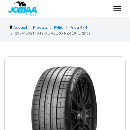
Accueil
Produits
PNEU
Pneu 4x4
245/45R21 104Y XL PZERO PZ4(J) (LR)ncs