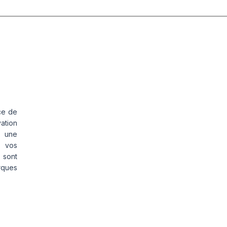
ce de
vation
s une
s vos
 sont
rques