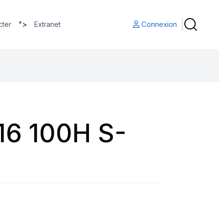
">
Connexion
cter
Extranet
16 100H S-