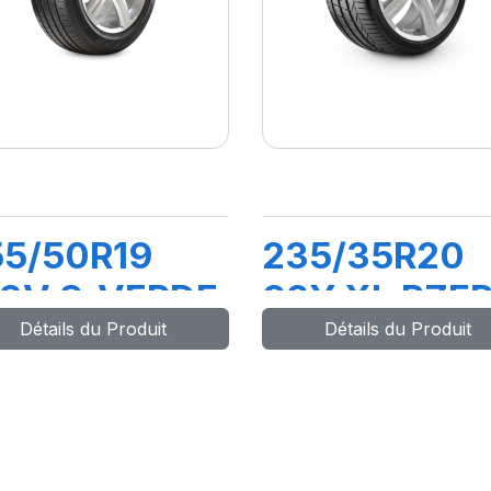
55/50R19
235/35R20
03V S-VERDE
92Y XL PZE
Détails du Produit
Détails du Produit
MO)
(J)