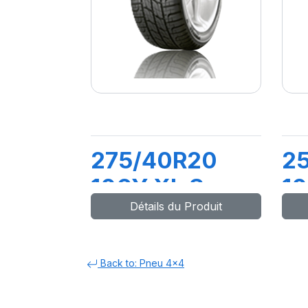
275/40R20
2
106Y XL S-
1
Détails du Produit
ZERO
(
Back to: Pneu 4x4