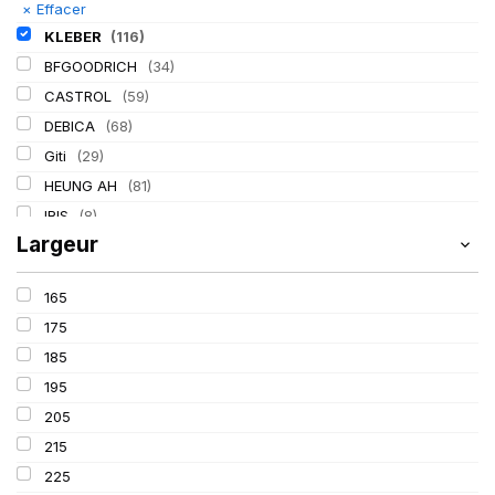
×
Effacer
KLEBER
(116)
BFGOODRICH
(34)
CASTROL
(59)
DEBICA
(68)
Giti
(29)
HEUNG AH
(81)
IRIS
(8)
Largeur
ITALMATIC
(60)
LASSA
(174)
165
LING LONG
(152)
175
MICHELIN
(345)
185
MITAS
(95)
195
Mondolfo ferro
(31)
205
PIRELLI
(419)
215
PROMETEON
(18)
225
SCHRADER
(24)