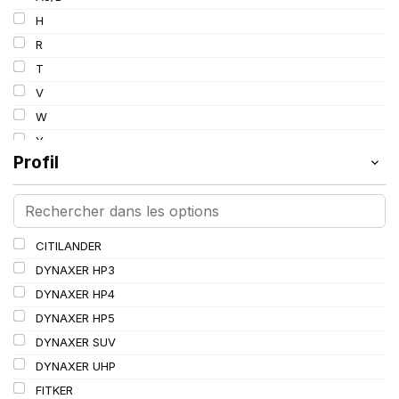
103
H
103/101
R
104/102
T
105
V
107/105
W
109
Y
109/106
Profil
109/107
110/108
112A8/109B
CITILANDER
114/111
DYNAXER HP3
115/113
DYNAXER HP4
116/113
DYNAXER HP5
116/114
DYNAXER SUV
127/127
DYNAXER UHP
144/141
FITKER