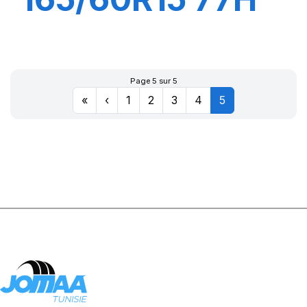
QUADRAXER2
Page 5 sur 5
«
‹
1
2
3
4
5