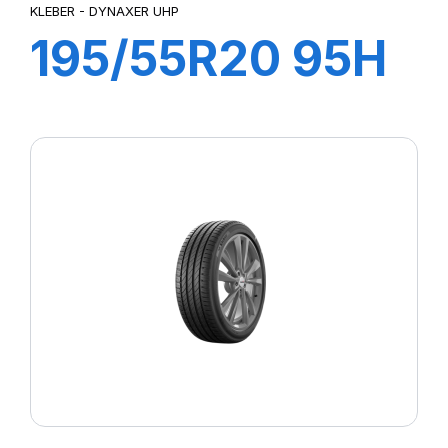
KLEBER - DYNAXER UHP
195/55R20 95H
XL DYNAXER
UHP