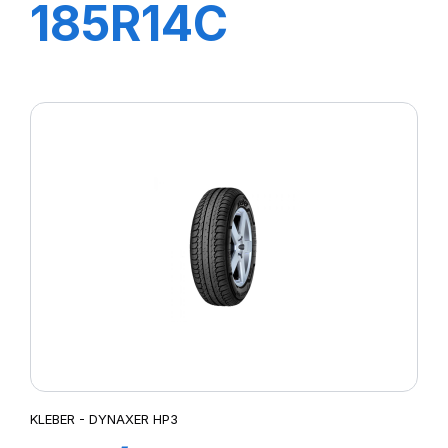
185R14C
102/100R TL
TRANSPRO
KLEBER - DYNAXER HP3