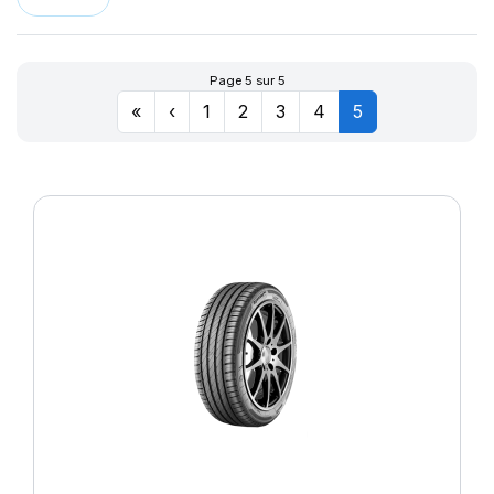
Page 5 sur 5
«
‹
1
2
3
4
5