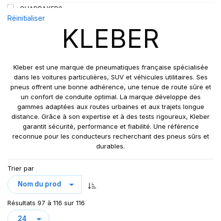
QUADRAXER2
Réinitialiser
SUP 8L
KLEBER
TRAKER
TRANSPRO
TRANSPRO 2
Kleber est une marque de pneumatiques française spécialisée
XL DYNAXER UHP
dans les voitures particulières, SUV et véhicules utilitaires. Ses
pneus offrent une bonne adhérence, une tenue de route sûre et
un confort de conduite optimal. La marque développe des
gammes adaptées aux routes urbaines et aux trajets longue
distance. Grâce à son expertise et à des tests rigoureux, Kleber
garantit sécurité, performance et fiabilité. Une référence
reconnue pour les conducteurs recherchant des pneus sûrs et
durables.
Trier par
Résultats 97 à 116 sur 116