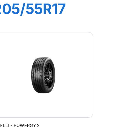
205/55R17
95V XL
POWERGY
RELLI - POWERGY 2