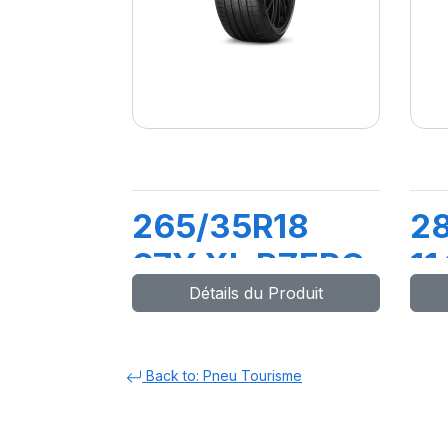
265/35R18
2
97Y XL PZERO
11
Détails du Produit
(MO)
ZE
N
Back to: Pneu Tourisme