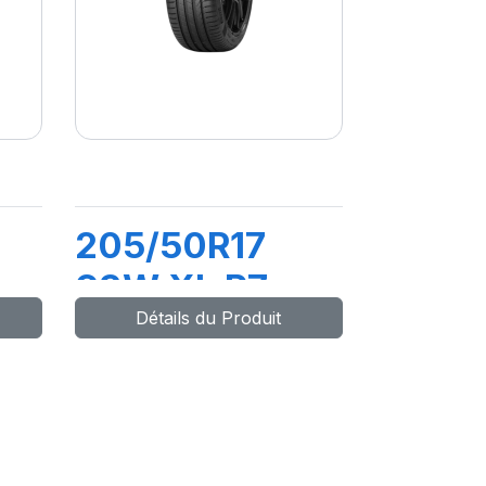
205/50R17
93W XL P7
Détails du Produit
CINTURATO
C2