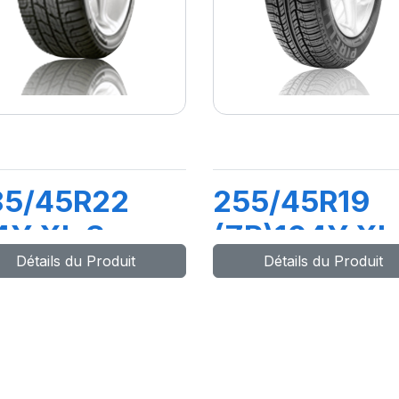
85/45R22
255/45R19
4Y XL S-
(ZR)104Y XL
Détails du Produit
Détails du Produit
RO AS (LR)
PZ4 (MO1A)
CS