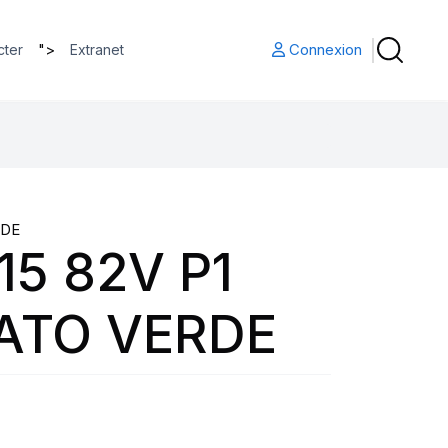
">
Connexion
cter
Extranet
RDE
15 82V P1
ATO VERDE