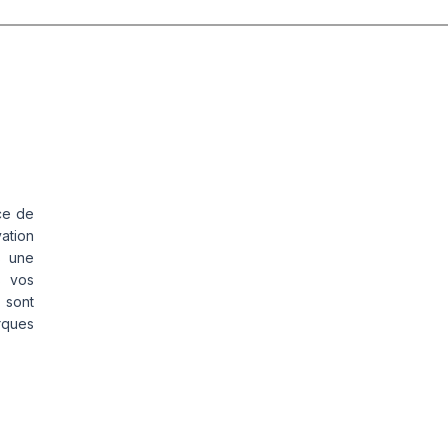
ce de
vation
s une
s vos
 sont
rques