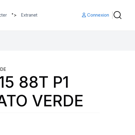
">
Connexion
cter
Extranet
RDE
15 88T P1
ATO VERDE