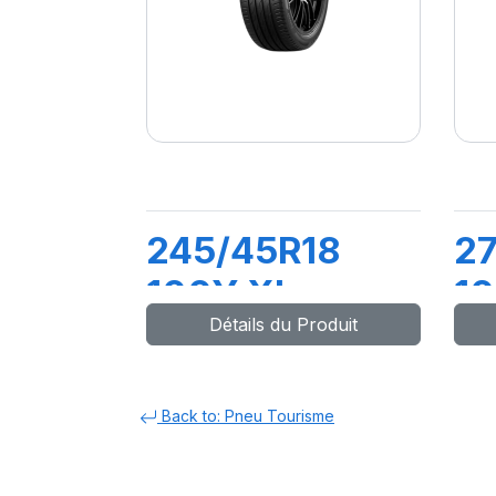
245/45R18
2
100Y XL
10
Détails du Produit
POWERGY 2
ZE
Back to: Pneu Tourisme