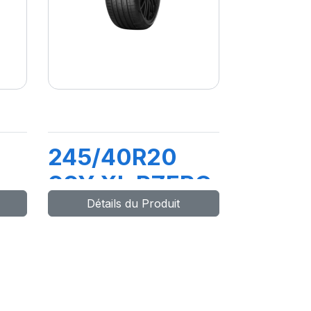
245/40R20
99Y XL PZERO
Détails du Produit
PZ4 (*)(M0)