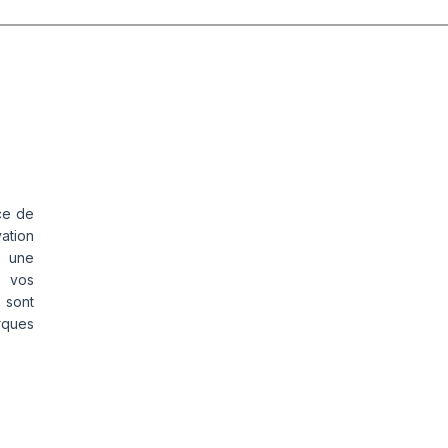
ce de
vation
s une
s vos
 sont
rques