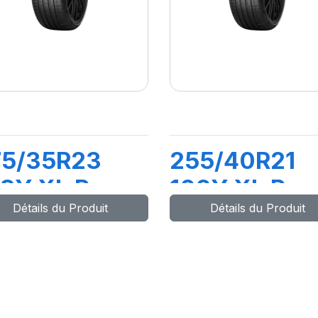
75/35R23
255/40R21
8Y XL P-
102Y XL P-
Détails du Produit
Détails du Produit
RO 4(*)
ZERO PZ4
(*)ncs