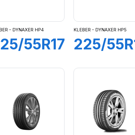
BER - DYNAXER HP4
KLEBER - DYNAXER HP5
25/55R17
225/55R
97W
95V
DYNAXER
DYNAXE
HP4
HP5