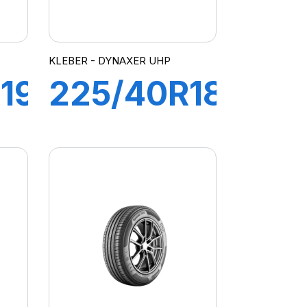
KLEBER - DYNAXER UHP
19
225/40R18
92Y XL
R
DYNAXER
UHP