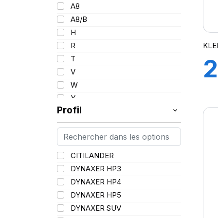
101
A8
102/100
A8/B
103
H
103/101
KLE
R
104/102
T
2
105
V
107/105
W
109
Y
109/106
Profil
109/107
110/108
112A8/109B
CITILANDER
114/111
DYNAXER HP3
115/113
DYNAXER HP4
116/113
DYNAXER HP5
116/114
DYNAXER SUV
127/127