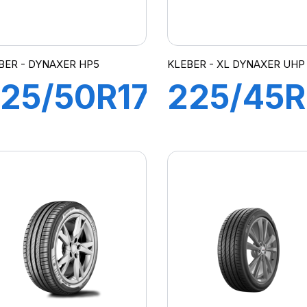
BER - DYNAXER HP5
KLEBER - XL DYNAXER UHP
25/50R17
225/45R
98V
95W XL
DYNAXER
DYNAXE
HP5
UHP