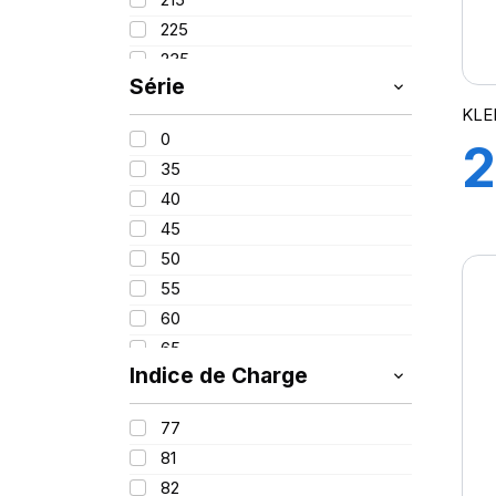
PROMETEON
(18)
225
SCHRADER
(24)
235
SIOC
(23)
Série
245
SPEEDWAYS
(64)
KLE
255
STICA
(3)
0
2
260
TIGAR
(24)
35
280
40
380
45
420
50
55
60
H
65
Indice de Charge
70
K
75
77
85
81
100
82