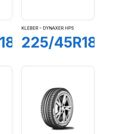
KLEBER - DYNAXER HP5
18
225/45R18
95W XL
R
DYNAXER
HP5