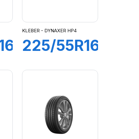
KLEBER - DYNAXER HP4
16
225/55R16
95V
R
DYNAXER
HP4