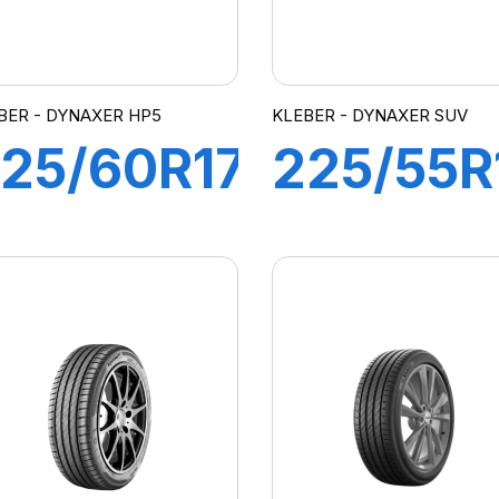
BER - DYNAXER HP5
KLEBER - DYNAXER SUV
25/60R17
225/55R
99H
98V
DYNAXER
DYNAXE
P5 SUV
SUV
L