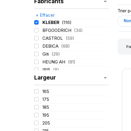
Fabricants
Trier p
×
Effacer
KLEBER
(116)
BFGOODRICH
(34)
CASTROL
(59)
DEBICA
(68)
Pa
Giti
(29)
HEUNG AH
(81)
IRIS
(8)
Largeur
ITALMATIC
(60)
LASSA
(174)
165
LING LONG
(152)
175
MICHELIN
(345)
185
MITAS
(95)
195
Mondolfo ferro
(31)
205
PIRELLI
(419)
215