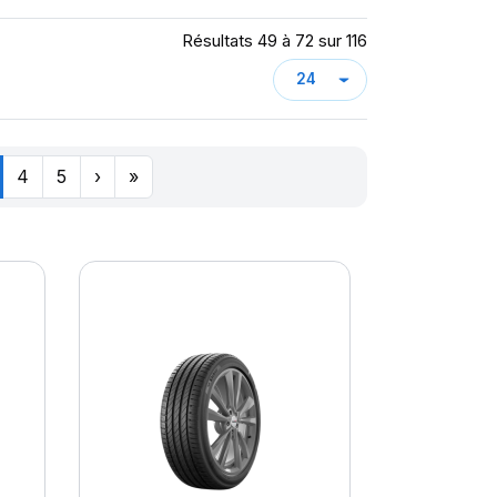
Résultats 49 à 72 sur 116
4
5
›
»