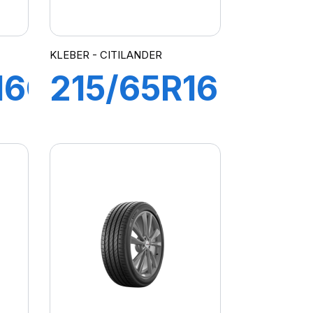
KLEBER - CITILANDER
16C
215/65R16
T
98H
RO
CITILANDER