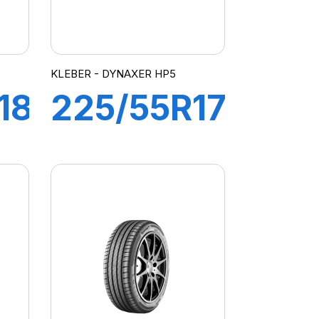
KLEBER - DYNAXER HP5
18
225/55R17
97W
R
DYNAXER
HP5