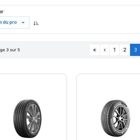
ar
«
‹
1
2
3
ge 3 sur 5