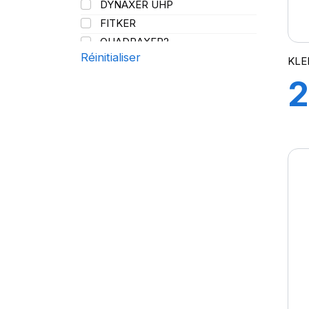
DYNAXER UHP
144/141
FITKER
QUADRAXER2
Réinitialiser
SUP 8L
KLE
TRAKER
2
TRANSPRO
TRANSPRO 2
9
XL DYNAXER UHP