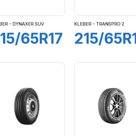
BER - DYNAXER SUV
KLEBER - TRANSPRO 2
15/65R17
215/65R
99V
109/107
DYNAXER
TRANSP
SUV
2