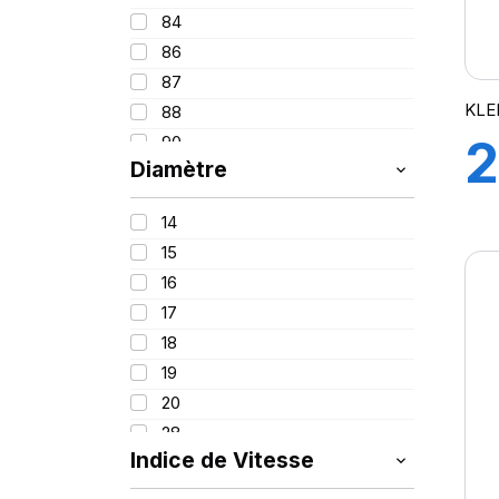
84
86
87
KLE
88
2
90
Diamètre
91
92
14
93
15
94
16
95
17
96
18
97
19
98
20
99
28
99/97
Indice de Vitesse
100