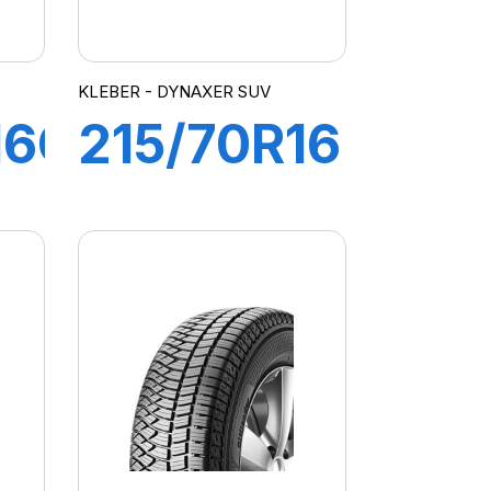
KLEBER - DYNAXER SUV
16C
215/70R16
100H
DYNAXER
RO
SUV