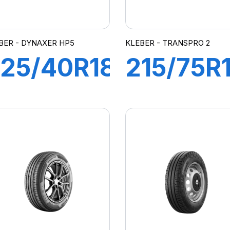
BER - DYNAXER HP5
KLEBER - TRANSPRO 2
25/40R18
215/75R
2Y XL
116/114R
DYNAXER
(113T)
HP5
TRANSP
2