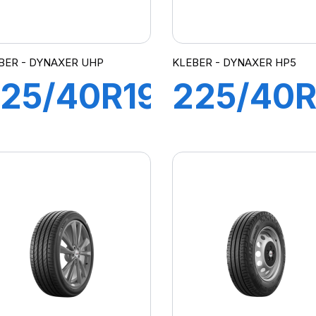
BER - DYNAXER UHP
KLEBER - DYNAXER HP5
25/40R19
225/40R
3Y XL
93Y XL
DYNAXER
DYNAXE
UHP
HP5