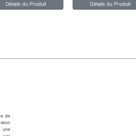
Détails du Produit
Détails du Produit
YNAXER UHP
HP4
ce de
vation
s une
s vos