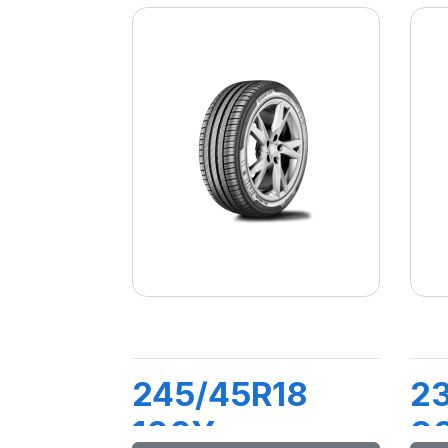
245/45R18
2
100Y
9