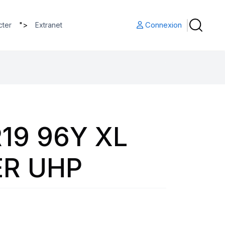
">
Connexion
cter
Extranet
19 96Y XL
R UHP