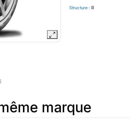
Structure :
R
E
a même marque