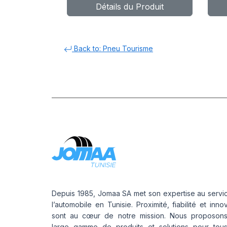
Détails du Produit
DYNAXER UHP
D
Back to: Pneu Tourisme
Depuis 1985, Jomaa SA met son expertise au servi
l’automobile en Tunisie. Proximité, fiabilité et inno
sont au cœur de notre mission. Nous proposon
large gamme de produits et solutions pour tou