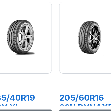
35/40R19
205/60R16
6Y XL
92H DYNAX