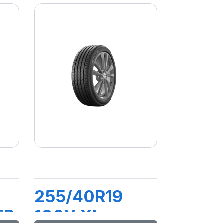
255/40R19
ER
100Y XL