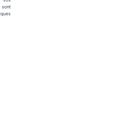
 sont
rques