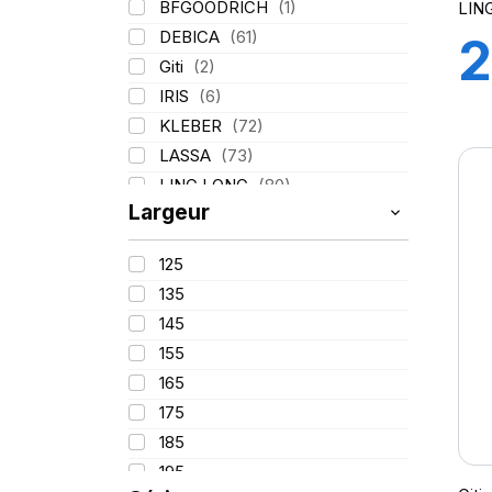
BFGOODRICH
(1)
LIN
DEBICA
(61)
2
Giti
(2)
IRIS
(6)
1
KLEBER
(72)
LASSA
(73)
G
LING LONG
(80)
Largeur
MICHELIN
(133)
PIRELLI
(211)
125
TIGAR
(17)
H
135
145
155
165
175
185
195