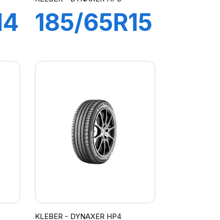
14
185/65R15
88H
R
DYNAXER
HP3
KLEBER - DYNAXER HP4