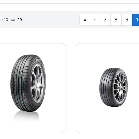
«
‹
7
8
9
1
e 10 sur 29