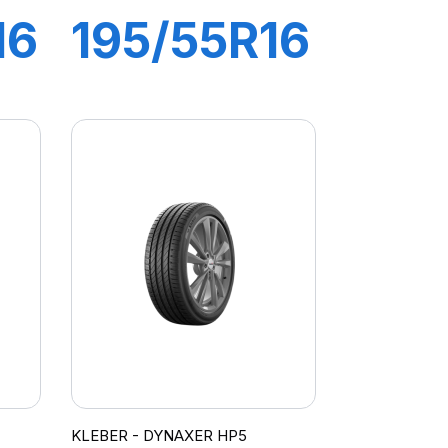
16
195/55R16
87H
R
DYNAXER
HP4
KLEBER - DYNAXER HP5