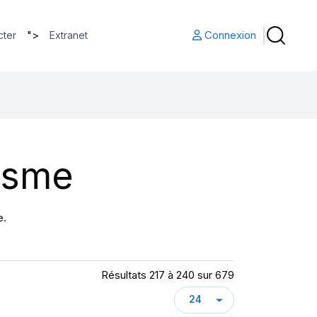
">
Connexion
cter
Extranet
isme
e.
Résultats 217 à 240 sur 679