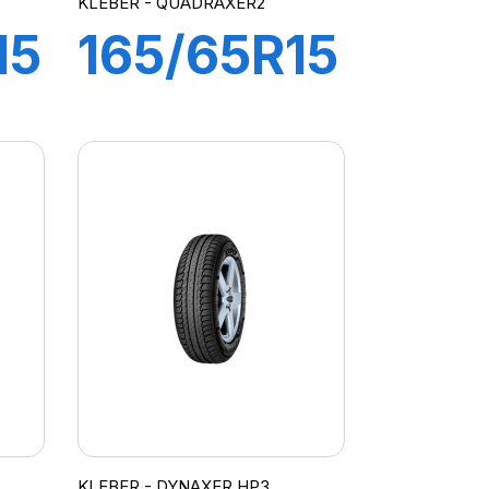
KLEBER - QUADRAXER2
15
165/65R15
81T
XER2
QUADRAXER
2
KLEBER - DYNAXER HP3