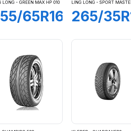
G LONG - GREEN MAX HP 010
LING LONG - SPORT MASTE
55/65R16
265/35R
09H
97Y XL
REEN-
SPORT
MAX
MASTER
P010