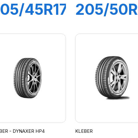
05/45R17
205/50R
8V XL
93Y XL
DYNAXER
DYNAXE
UHP
HP4
BER - DYNAXER HP4
KLEBER