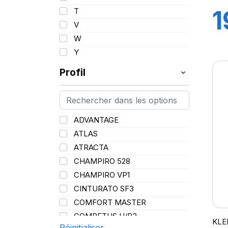
95
1
T
96
V
97
W
8
98
Y
99
Profil
100
101
102
103
ADVANTAGE
104
ATLAS
105
ATRACTA
106
CHAMPIRO 528
107
CHAMPIRO VP1
108
CINTURATO SF3
109
COMFORT MASTER
110
COMPETUS H/P3
KLE
111
Réinitialiser