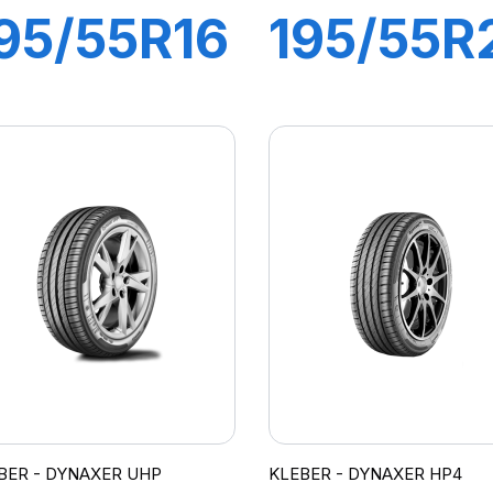
95/55R16
195/55R
87V
95H XL
DYNAXER
DYNAXE
HP4
UHP
BER - DYNAXER UHP
KLEBER - DYNAXER HP4