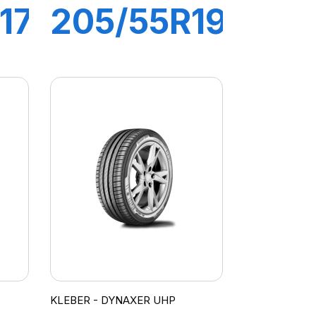
17
205/55R19
97V XL
R
DYNAXER
UHP
KLEBER - DYNAXER UHP