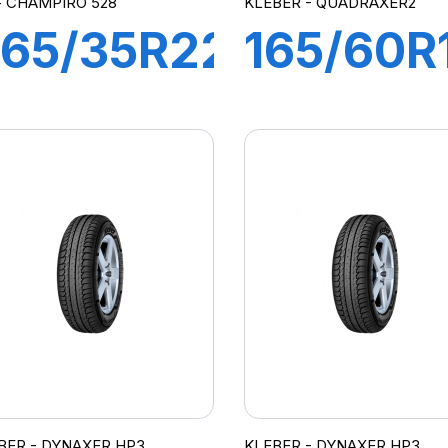
i - CHAMPIRO 528
KLEBER - QUADRAXER2
65/35R22
165/60R
02V XL
77H
CHAMPIRO
QUADRA
28
BER - DYNAXER HP3
KLEBER - DYNAXER HP3