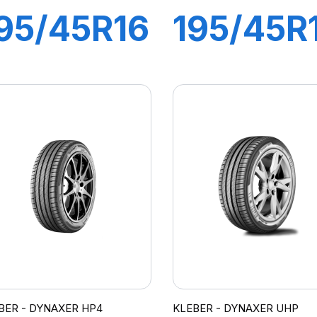
95/45R16
195/45R
4V XL
84V XL
DYNAXER
DYNAXE
HP4
HP5
BER - DYNAXER HP4
KLEBER - DYNAXER UHP