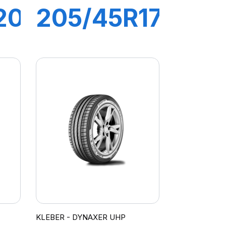
20
205/45R17
88V XL
R
DYNAXER
HP5
KLEBER - DYNAXER UHP