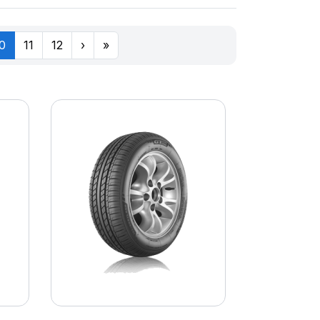
0
11
12
›
»