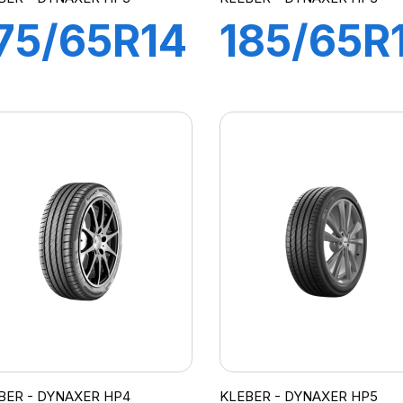
75/65R14
185/65R
82H
86H
DYNAXER
DYNAXE
HP3
HP3
BER - DYNAXER HP4
KLEBER - DYNAXER HP5