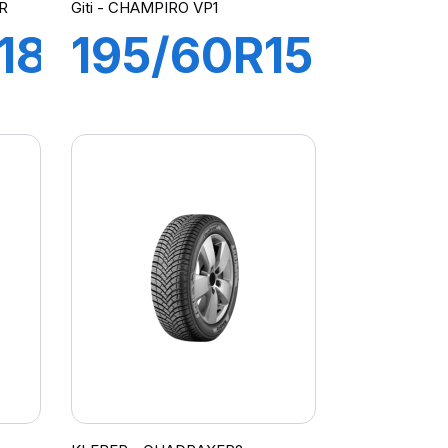
R
Giti - CHAMPIRO VP1
18
195/60R15
88H
CHAMPIRO
VP1