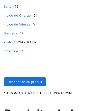
Série :
45
Indice de Charge :
91
Indice de Vitesse :
Y
Diamètre :
17
Profil :
DYNAXER UHP
Structure :
R
Description du produit
* TRANQUILITÉ D’ESPRIT PAR TEMPS HUMIDE