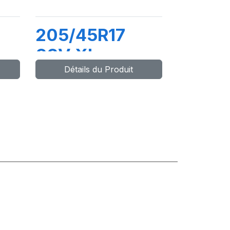
205/45R17
88V XL
Détails du Produit
P5
DYNAXER UHP