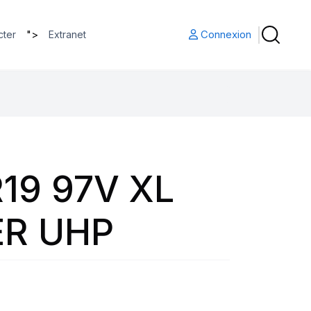
">
Connexion
cter
Extranet
19 97V XL
R UHP