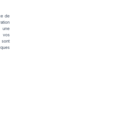
ce de
vation
s une
s vos
 sont
rques