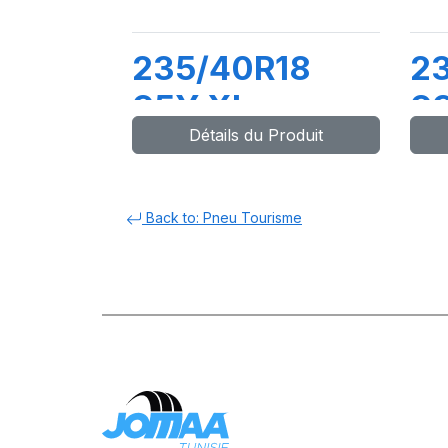
235/40R18
23
95Y XL
9
Détails du Produit
DYNAXER HP5
H
Back to: Pneu Tourisme