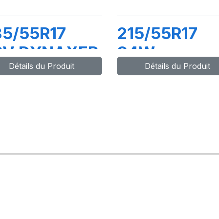
5/55R17
215/55R17
9V DYNAXER
94W
Détails du Produit
Détails du Produit
P5
DYNAXER H