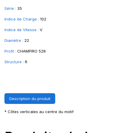
Série :
35
Indice de Charge :
102
Indice de Vitesse :
V
Diamètre :
22
Profil :
CHAMPIRO 528
Structure :
R
Description du produit
* Côtes verticales au centre du motif