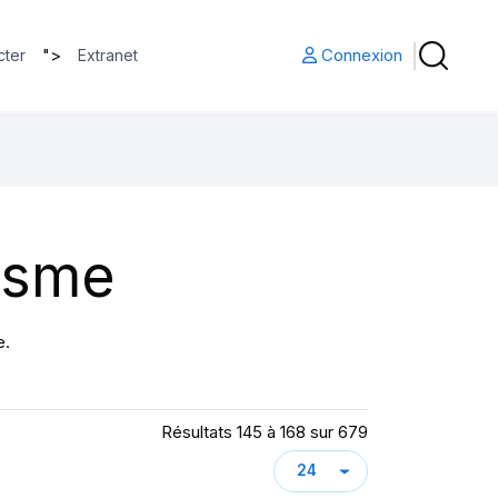
">
Connexion
cter
Extranet
isme
e.
Résultats 145 à 168 sur 679