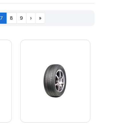
7
8
9
›
»