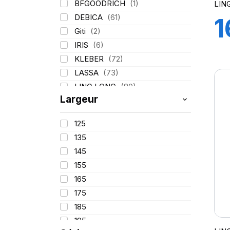
BFGOODRICH
(1)
LIN
DEBICA
(61)
1
Giti
(2)
IRIS
(6)
7
KLEBER
(72)
LASSA
(73)
G
LING LONG
(80)
Largeur
MICHELIN
(133)
PIRELLI
(211)
125
TIGAR
(17)
(
135
145
155
165
175
185
195