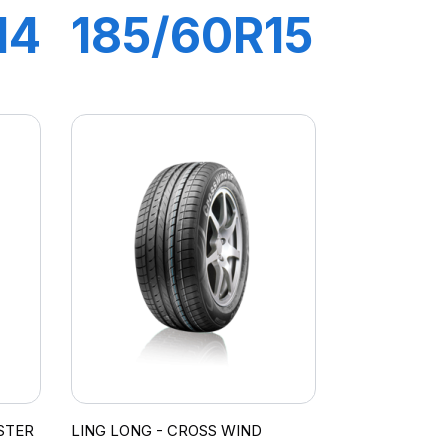
14
185/60R15
88H XL
COMFORT
MASTER
STER
LING LONG - CROSS WIND