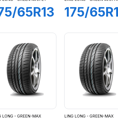
75/65R13
175/65R
80T
82H
GREEN
GREEN-
MAX ET
MAX
HP010
G LONG - GREEN-MAX
LING LONG - GREEN-MAX