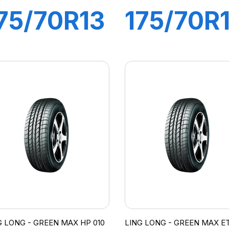
75/70R13
175/70R
82T
88T XL
REEN-
GREEN-
MAX ET
MAX ET
G LONG - GREEN MAX HP 010
LING LONG - GREEN MAX E