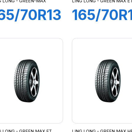
G LONG - GREEN-MAX
LING LONG - GREEN MAX E
65/70R13
165/70R
9T
81T
REEN-
GREEN
MAX ET
MAX ET
G LONG - GREEN MAX ET
LING LONG - GREEN MAX HP