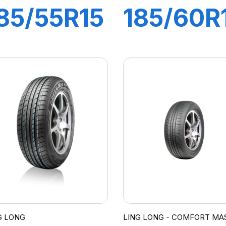
85/55R15
185/60R
82V
82H
GREEN
GREEN
MAX
MAX
P010
HP010
G LONG
LING LONG - COMFORT MA