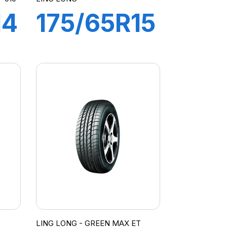
14
175/65R15
84H
GREEN
MAX
HP010
LING LONG - GREEN MAX ET