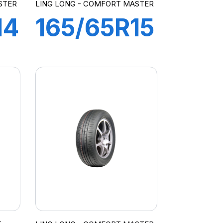
STER
LING LONG - COMFORT MASTER
14
165/65R15
81H
RT
COMFORT
MASTER