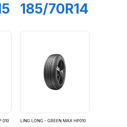
15
185/70R14
92H XL
RT
CROSS
WIND
HP010
 010
LING LONG - GREEN MAX HP010