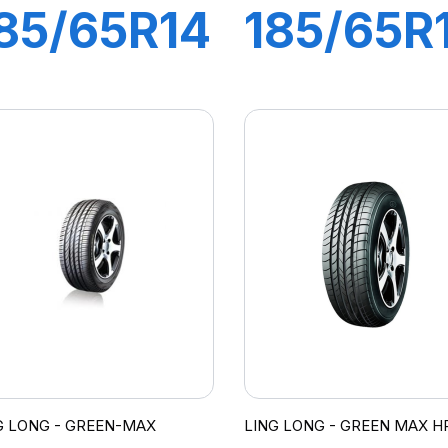
85/65R14
185/65R
86H
88H
GREEN
COMFO
MAX
MASTER
P010
G LONG - GREEN-MAX
LING LONG - GREEN MAX HP