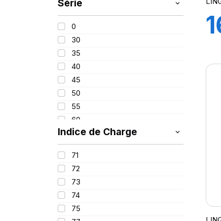
LIN
Série
205
1
215
0
225
30
7
235
35
245
40
255
G
45
265
50
275
55
285
60
295
Indice de Charge
65
305
70
315
71
80
72
82
73
650
74
75
LIN