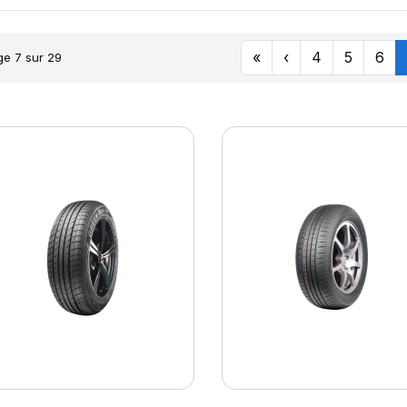
«
‹
4
5
6
e 7 sur 29