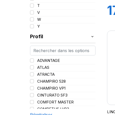
95
1
T
96
V
97
W
98
Y
99
G
Profil
100
101
102
103
ADVANTAGE
104
ATLAS
105
ATRACTA
106
CHAMPIRO 528
107
CHAMPIRO VP1
108
CINTURATO SF3
109
COMFORT MASTER
110
COMPETUS H/P3
LIN
111
Réinitialiser