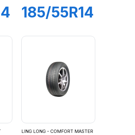
14
185/55R14
80H
GREEN
MAX
HP010
T
LING LONG - COMFORT MASTER