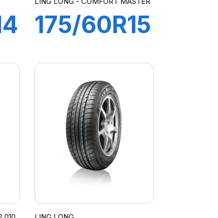
T
LING LONG - COMFORT MASTER
14
175/60R15
81V
COMFORT
MASTER
 010
LING LONG