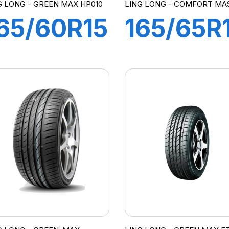
G LONG - GREEN MAX HP010
LING LONG - COMFORT MA
65/60R15
165/65R
7H
79H
REEN-
COMFO
MAX
MASTER
HP010)