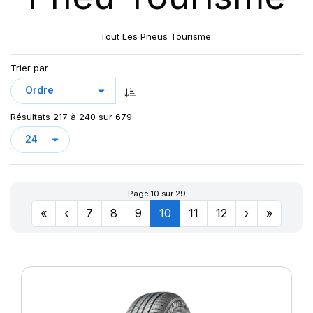
CROSS WIND HP010
CUP 2
Tout Les Pneus Tourisme.
CUP2
DRIVEWAYS
Trier par
DRIVEWAYS SPORT
DRIVEWAYS SPORT (+)
Résultats 217 à 240 sur 679
DYNAXER HP3
DYNAXER HP4
DYNAXER HP5
DYNAXER UHP
Page 10 sur 29
EAGLE F1
«
‹
7
8
9
10
11
12
›
»
ECORIS
ENERGY SAVER
ENERGY SAVER+
GREEN-MAX
GREEN MAX ET
GREEN MAX HP 010