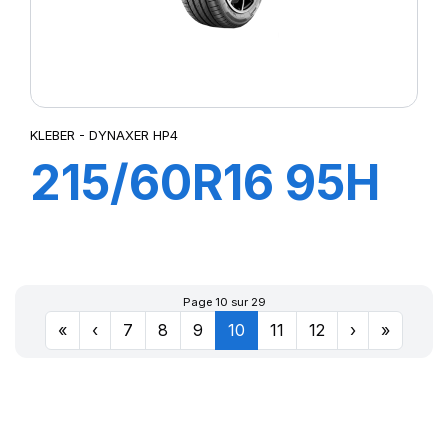
KLEBER - DYNAXER HP4
215/60R16 95H
DYNAXER HP4
Page 10 sur 29
«
‹
7
8
9
10
11
12
›
»