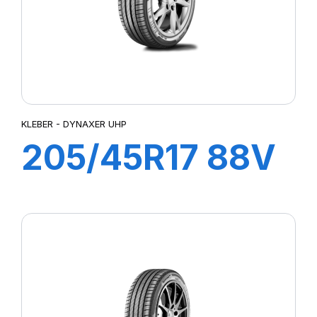
KLEBER - DYNAXER UHP
205/45R17 88V
XL DYNAXER
UHP