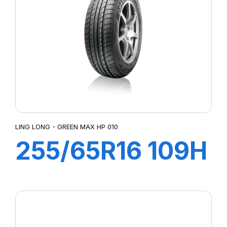
GREEN MAX HP010
GREEN WAYS
GREENWAYS
GREN-MAX ET
HIGH PERFORMANCE
IMPETUS REVO
IMPETUS SPORT
LATTITUDE SPORT 3
LC/R
LING LONG - GREEN MAX HP 010
MIRATTA
255/65R16 109H
NERO
NERO GT
GREEN-MAX
P1 CINTURATO
P1 CINTURATO VERDE
HP010
P4
P 7