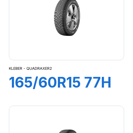
XM2+
Z6 REAR METZELER
KLEBER - QUADRAXER2
165/60R15 77H
QUADRAXER2