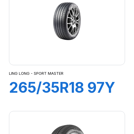
P7 CINTURATO
P7 CINTURATO (MO)
P7 CINTURATO 2
P7 CINTURATO C2
PALMA
PASSIO 2
PILOTE SUP SPORT
PILOT SPORT 2
PILOT SPORT 3
LING LONG - SPORT MASTER
PILOT SPORT 4
265/35R18 97Y
PILOT SPORT 4 (M0)
PILOT SPORT 4S
XL SPORT
PILOT SPORT 5
PILOT SPORT CUP 2
MASTER
PILOT SUPER SPORT
PILOT SUP SPORT (K1)
POWERGY