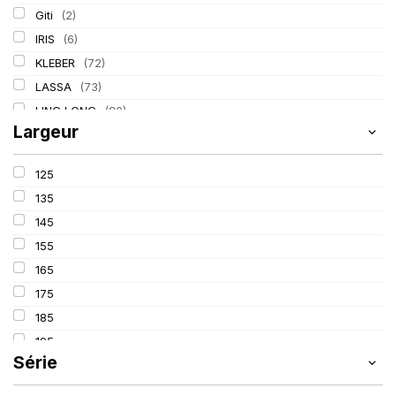
Giti
(2)
IRIS
(6)
KLEBER
(72)
LASSA
(73)
LING LONG
(80)
Largeur
MICHELIN
(133)
PIRELLI
(211)
125
TIGAR
(17)
135
145
155
165
175
185
195
Série
205
215