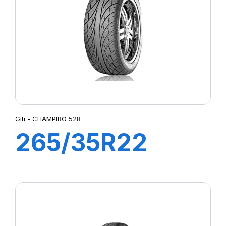
P ZERO PZ4 NCS ELECT
P ZERO ROSSO
QUADRAXER2
REVOLA
ROSSO
ROSSO (N5)
S-VEAS
S-VERDE
S-ZERO
Giti - CHAMPIRO 528
SCV
265/35R22
SEFAR
SIGURA
102V XL
SPORT MASTER
T010
CHAMPIRO 528
TOURING
ULTRA HIGH PERFORMANCE
XL DYNAXER UHP