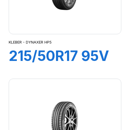
KLEBER - DYNAXER HP5
215/50R17 95V
XL DYNAXER
HP5