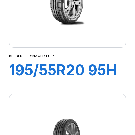
KLEBER - DYNAXER UHP
195/55R20 95H
XL DYNAXER
UHP