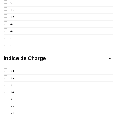
0
225
30
235
35
245
40
255
45
265
50
275
55
285
60
295
Indice de Charge
65
305
70
315
71
80
72
82
73
650
74
75
77
78