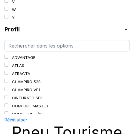
V
97
W
98
Y
99
Profil
100
101
102
103
ADVANTAGE
104
ATLAS
105
ATRACTA
106
CHAMPIRO 528
107
CHAMPIRO VP1
108
CINTURATO SF3
109
COMFORT MASTER
110
COMPETUS H/P3
Réinitialiser
111
CORONA
Pneu Tourisme
114
CROSS WIND