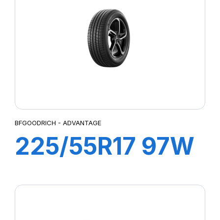
GREEN MAX HP010
GREEN WAYS
GREENWAYS
GREN-MAX ET
HIGH PERFORMANCE
IMPETUS REVO
IMPETUS SPORT
LATTITUDE SPORT 3
LC/R
BFGOODRICH - ADVANTAGE
MIRATTA
225/55R17 97W
NERO
NERO GT
ADVANTAGE
P1 CINTURATO
P1 CINTURATO VERDE
P4
P 7