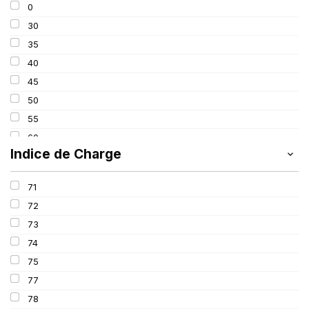
0
225
30
235
35
245
40
255
45
265
50
275
55
285
60
295
Indice de Charge
65
305
70
315
71
80
72
82
73
650
74
75
77
78