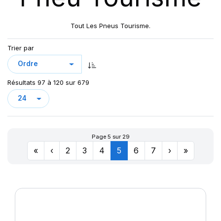
CROSS WIND HP010
CUP 2
Tout Les Pneus Tourisme.
CUP2
DRIVEWAYS
Trier par
DRIVEWAYS SPORT
DRIVEWAYS SPORT (+)
Résultats 97 à 120 sur 679
DYNAXER HP3
DYNAXER HP4
DYNAXER HP5
DYNAXER UHP
Page 5 sur 29
EAGLE F1
«
‹
2
3
4
5
6
7
›
»
ECORIS
ENERGY SAVER
ENERGY SAVER+
GREEN-MAX
GREEN MAX ET
GREEN MAX HP 010