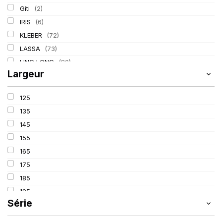
Giti
(2)
IRIS
(6)
KLEBER
(72)
LASSA
(73)
LING LONG
(80)
Largeur
MICHELIN
(133)
PIRELLI
(211)
125
TIGAR
(17)
135
145
155
165
175
185
195
Série
205
215