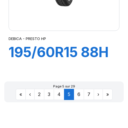
DEBICA - PRESTO HP
195/60R15 88H
PRESTO HP
Page 5 sur 29
«
‹
2
3
4
5
6
7
›
»