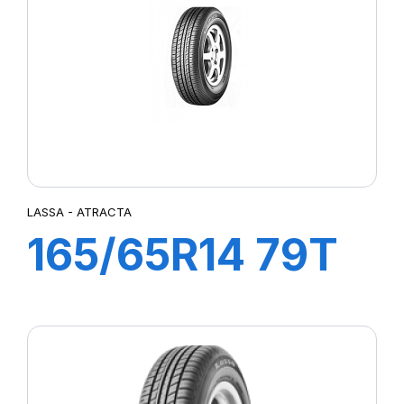
P ZERO PZ4 NCS ELECT
P ZERO ROSSO
QUADRAXER2
REVOLA
ROSSO
ROSSO (N5)
S-VEAS
S-VERDE
S-ZERO
LASSA - ATRACTA
SCV
165/65R14 79T
SEFAR
SIGURA
ATRACTA
SPORT MASTER
T010
TOURING
ULTRA HIGH PERFORMANCE
XL DYNAXER UHP