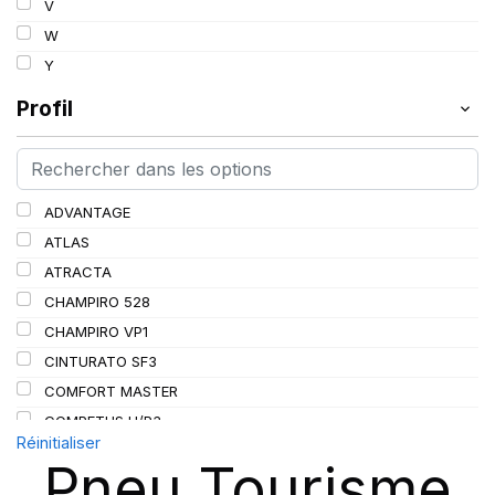
V
97
W
98
Y
99
Profil
100
101
102
103
ADVANTAGE
104
ATLAS
105
ATRACTA
106
CHAMPIRO 528
107
CHAMPIRO VP1
108
CINTURATO SF3
109
COMFORT MASTER
110
COMPETUS H/P3
Réinitialiser
111
CORONA
Pneu Tourisme
114
CROSS WIND