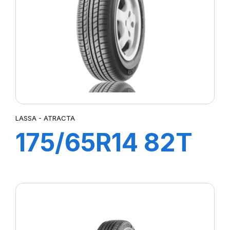
XM2+
Z6 REAR METZELER
LASSA - ATRACTA
175/65R14 82T
ATRACTA