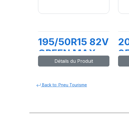
195/50R15 82V
2
GREEN MAX
9
Détails du Produit
HP010
M
Back to: Pneu Tourisme