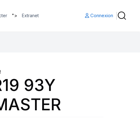
">
Connexion
cter
Extranet
R
19 93Y
MASTER