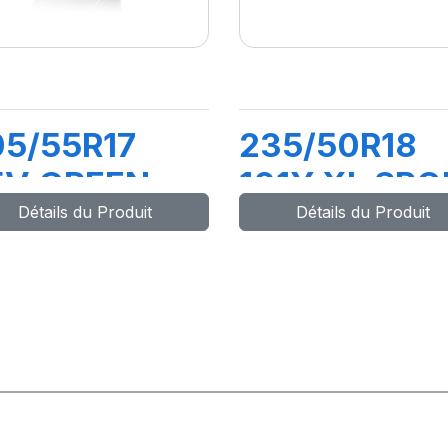
05/55R17
235/50R18
5V GREEN
101Y XL SPO
Détails du Produit
Détails du Produit
AX HP010
MASTER