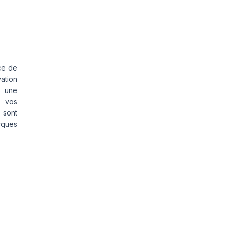
ce de
vation
s une
s vos
 sont
rques