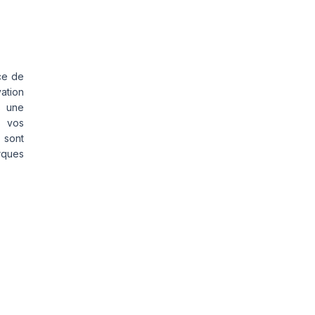
ce de
vation
s une
s vos
 sont
rques