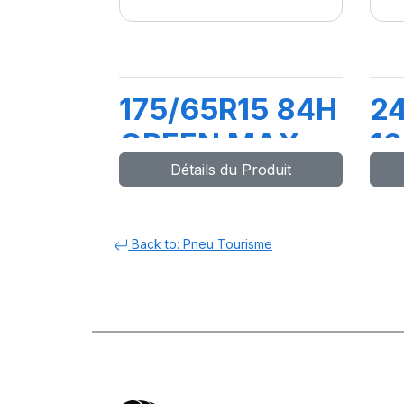
175/65R15 84H
2
GREEN MAX
1
Détails du Produit
HP010
S
M
Back to: Pneu Tourisme