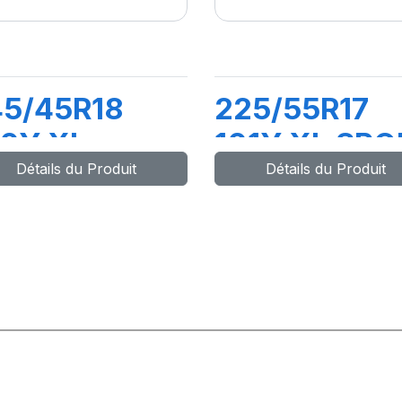
45/45R18
225/55R17
00Y XL
101Y XL SPO
Détails du Produit
Détails du Produit
PORT
MASTER
ASTER