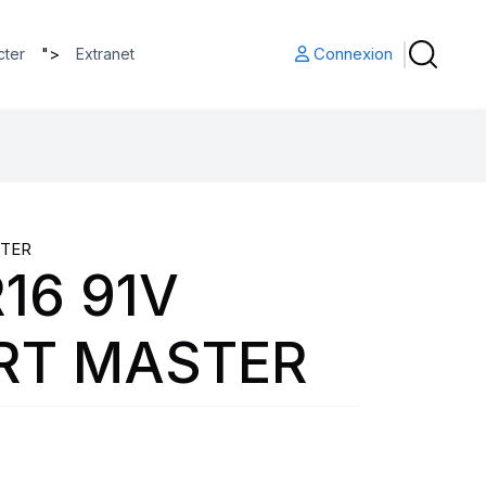
">
Connexion
cter
Extranet
TER
16 91V
RT MASTER