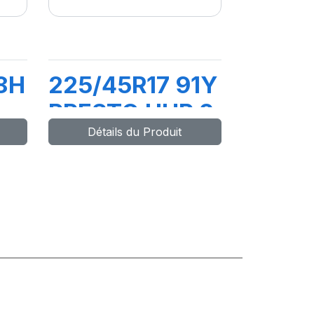
8H
225/45R17 91Y
PRESTO UHP 2
Détails du Produit
FP