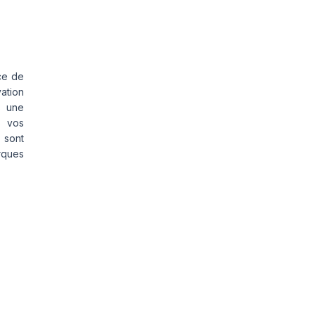
ce de
vation
s une
s vos
 sont
rques