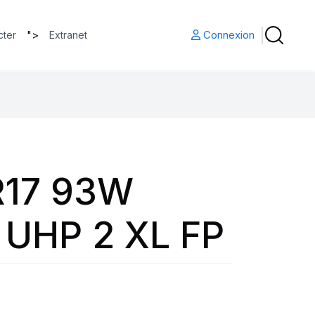
">
Connexion
cter
Extranet
R17 93W
UHP 2 XL FP