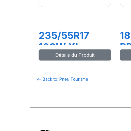
235/55R17
18
103W XL
P
Détails du Produit
PRESTO UHP2
FP
Back to: Pneu Tourisme