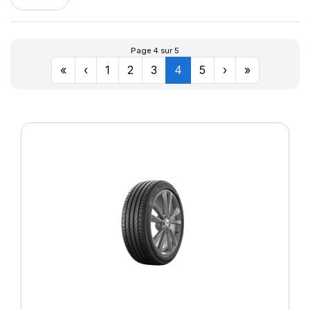
Page 4 sur 5
«
‹
1
2
3
4
5
›
»