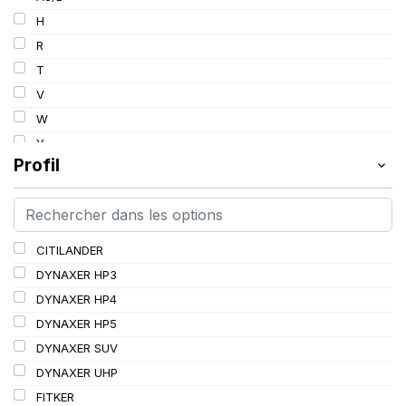
103
H
103/101
R
104/102
T
105
V
107/105
W
109
Y
109/106
Profil
109/107
110/108
112A8/109B
CITILANDER
114/111
DYNAXER HP3
115/113
DYNAXER HP4
116/113
DYNAXER HP5
116/114
DYNAXER SUV
127/127
DYNAXER UHP
144/141
FITKER