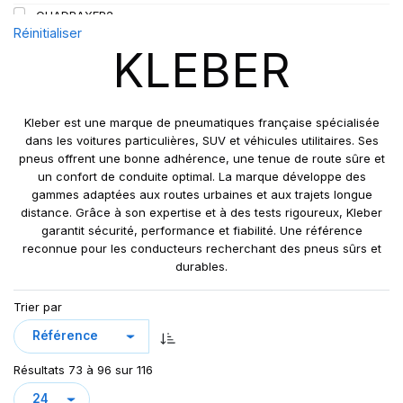
QUADRAXER2
Réinitialiser
SUP 8L
KLEBER
TRAKER
TRANSPRO
TRANSPRO 2
Kleber est une marque de pneumatiques française spécialisée
XL DYNAXER UHP
dans les voitures particulières, SUV et véhicules utilitaires. Ses
pneus offrent une bonne adhérence, une tenue de route sûre et
un confort de conduite optimal. La marque développe des
gammes adaptées aux routes urbaines et aux trajets longue
distance. Grâce à son expertise et à des tests rigoureux, Kleber
garantit sécurité, performance et fiabilité. Une référence
reconnue pour les conducteurs recherchant des pneus sûrs et
durables.
Trier par
Résultats 73 à 96 sur 116