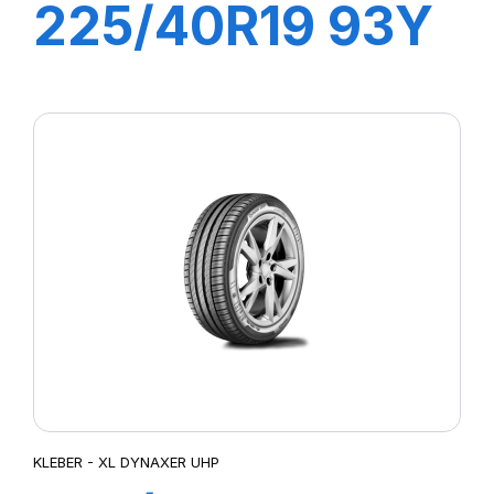
225/40R19 93Y
XL DYNAXER
UHP
KLEBER - XL DYNAXER UHP