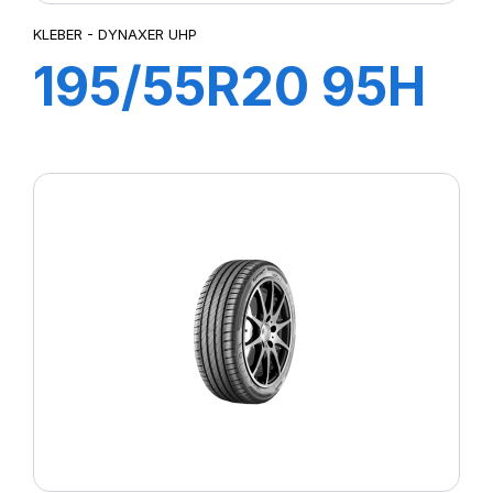
KLEBER - DYNAXER UHP
195/55R20 95H
XL DYNAXER
UHP