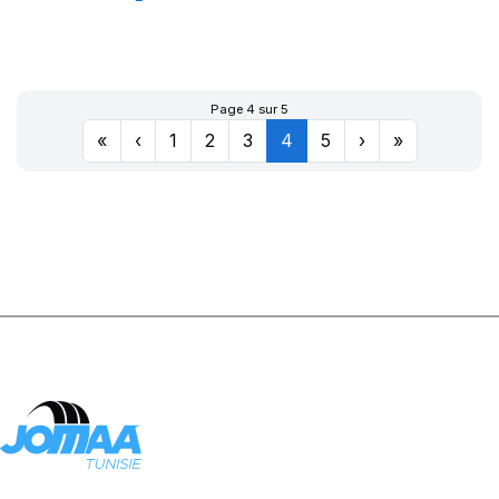
XL DYNAXER
UHP
Page 4 sur 5
«
‹
1
2
3
4
5
›
»