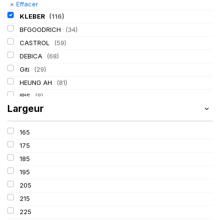
×
Effacer
KLEBER
(116)
BFGOODRICH
(34)
CASTROL
(59)
DEBICA
(68)
Giti
(29)
HEUNG AH
(81)
IRIS
(8)
Largeur
ITALMATIC
(60)
LASSA
(174)
165
LING LONG
(152)
175
MICHELIN
(345)
185
MITAS
(95)
195
Mondolfo ferro
(31)
205
PIRELLI
(419)
215
PROMETEON
(18)
225
SCHRADER
(24)