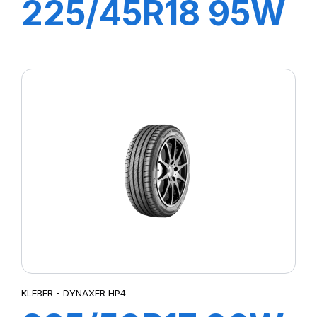
225/45R18 95W
XL DYNAXER
UHP
KLEBER - DYNAXER HP4