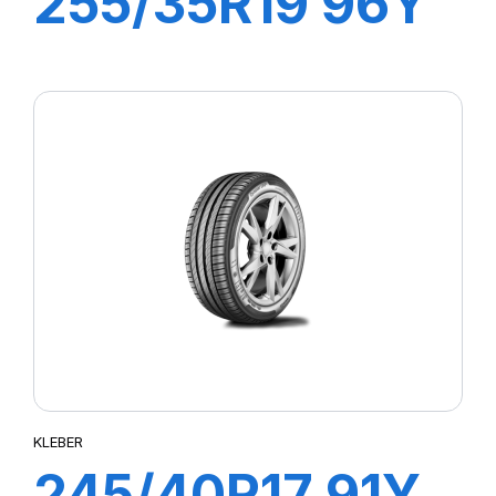
255/35R19 96Y
XL DYNAXER
UHP
KLEBER
245/40R17 91Y