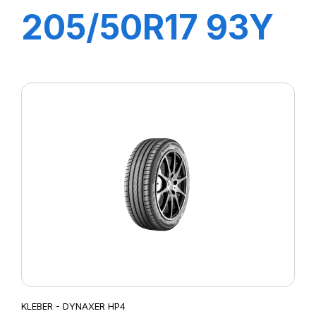
205/50R17 93Y
XL DYNAXER
HP4
KLEBER - DYNAXER HP4