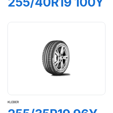
255/40R19 100Y
XL DYNAXER
UHP
KLEBER