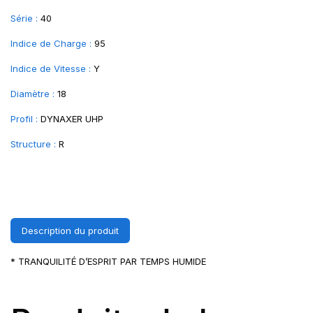
Série :
40
Indice de Charge :
95
Indice de Vitesse :
Y
Diamètre :
18
Profil :
DYNAXER UHP
Structure :
R
Description du produit
* TRANQUILITÉ D’ESPRIT PAR TEMPS HUMIDE