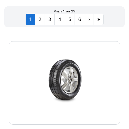
Page 1 sur 29
1
2
3
4
5
6
›
»