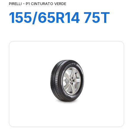
PIRELLI - P1 CINTURATO VERDE
155/65R14 75T
P1cintVerde