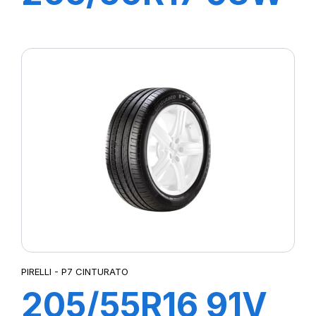
XL P7
CINTURATO C2
PIRELLI - P7 CINTURATO
205/55R16 91V