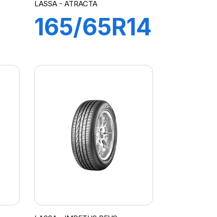
LASSA - ATRACTA
165/65R14
79T
A
ATRACTA