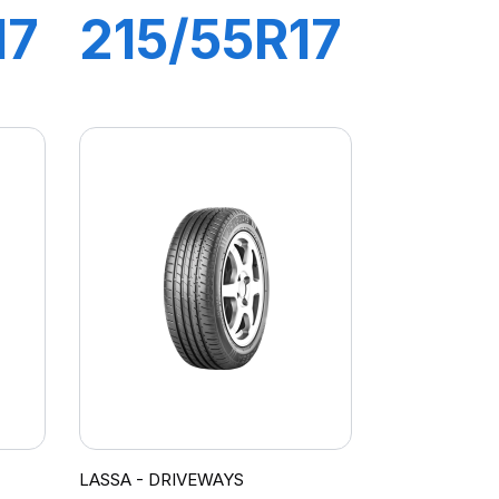
17
215/55R17
94W
AYS
IMPETUS
REVO
LASSA - DRIVEWAYS