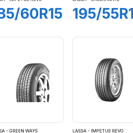
85/60R15
195/55R
84H
87H
MPETUS
GREEN
REVO
WAYS
SA - GREEN WAYS
LASSA - IMPETUS REVO