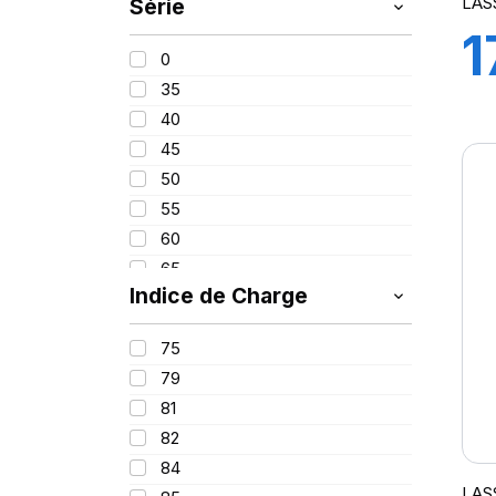
LAS
Série
235
1
255
0
265
35
40
45
50
55
60
65
Indice de Charge
70
82
75
79
81
82
84
LAS