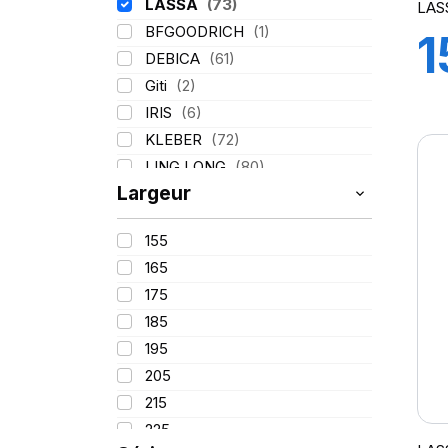
LASSA
(73)
LAS
BFGOODRICH
(1)
1
DEBICA
(61)
Giti
(2)
7
IRIS
(6)
KLEBER
(72)
LING LONG
(80)
Largeur
MICHELIN
(133)
PIRELLI
(211)
155
TIGAR
(17)
165
175
185
195
205
215
225