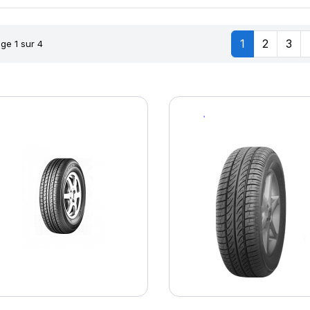
1
2
3
ge 1 sur 4