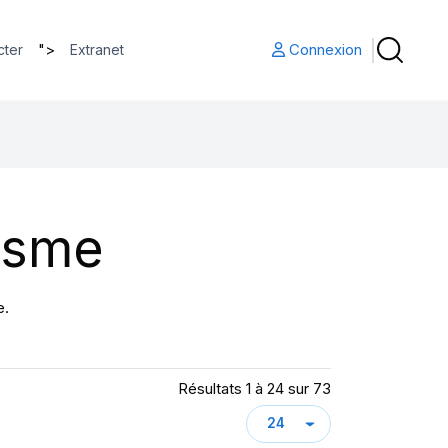
">
Connexion
cter
Extranet
isme
e.
Résultats 1 à 24 sur 73