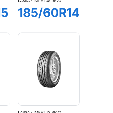
LASSA - IMPETUS REVO
15
185/60R14
82H
AYS
IMPETUS
REVO
LASSA - IMPETUS REVO