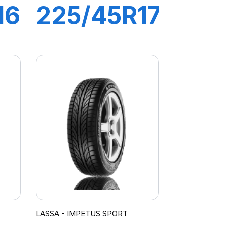
16
225/45R17
94Y XL
AYS
DRIVEWAYS
SPORT +
LASSA - IMPETUS SPORT