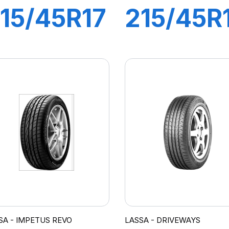
15/45R17
215/45R
1W XL
94Y XL
DRIVEWAYS
DRIVEW
SPORT+
SA - IMPETUS REVO
LASSA - DRIVEWAYS