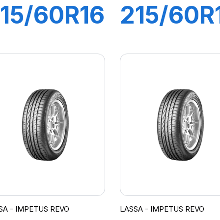
15/60R16
215/60R
9H XL
99V
MPETUS
DRIVEW
REVO
SA - IMPETUS REVO
LASSA - IMPETUS REVO