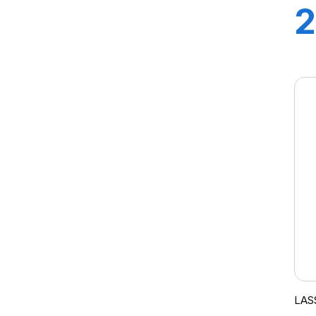
2
9
I
LAS