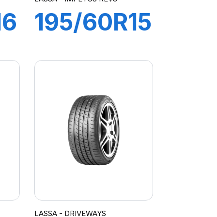
16
195/60R15
88H
IMPETUS
REVO
LASSA - DRIVEWAYS