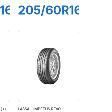
16
205/60R16
92V
S
DRIVEWAYS
(+)
LASSA - IMPETUS REVO