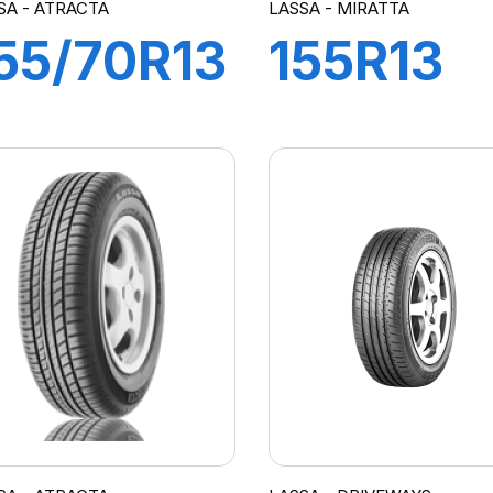
SA - ATRACTA
LASSA - MIRATTA
55/70R13
155R13
5T
79T
ATRACTA
MIRATT