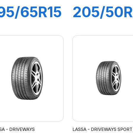
95/65R15
205/50R
1H
87V
GREEN
IMPETU
WAYS
REVO
SA - DRIVEWAYS
LASSA - DRIVEWAYS SPORT 