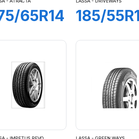
SA - ATRACTA
LASSA - DRIVEWAYS
75/65R14
185/55R
82T
82V
ATRACTA
DRIVEW
SA - IMPETUS REVO
LASSA - GREEN WAYS