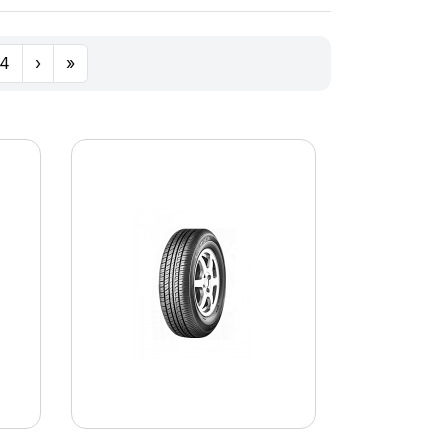
4
›
»