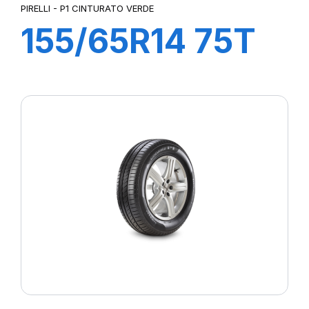
PIRELLI - P1 CINTURATO VERDE
155/65R14 75T
P1cintVerde