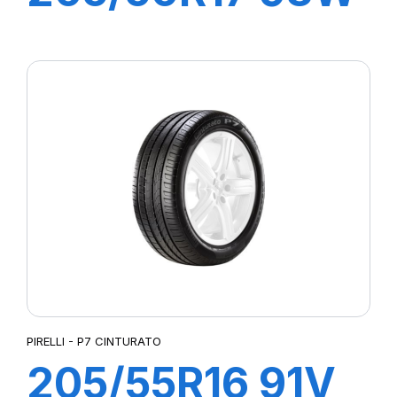
XL P7
CINTURATO C2
PIRELLI - P7 CINTURATO
205/55R16 91V