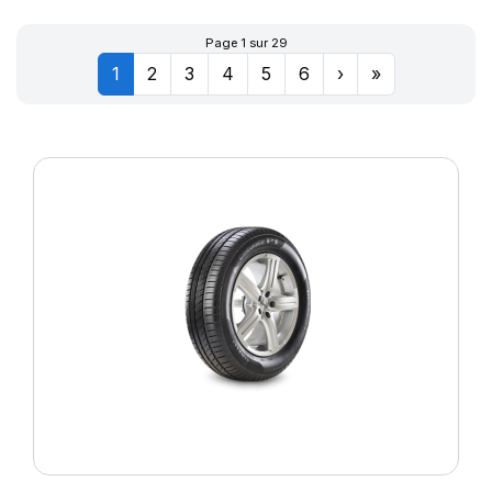
Page 1 sur 29
1
2
3
4
5
6
›
»