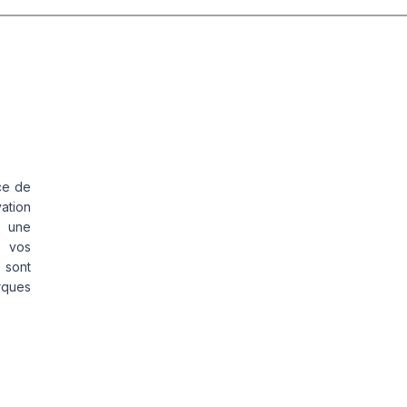
ce de
vation
s une
s vos
 sont
rques