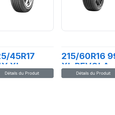
5/45R17
215/60R16 9
4Y XL
XL REVOLA
Détails du Produit
Détails du Produit
RIVEWAYS
PORT +