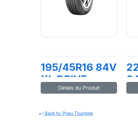
195/45R16 84V
22
XL DRIVE
9
Détails du Produit
WAYS
D
S
Back to: Pneu Tourisme