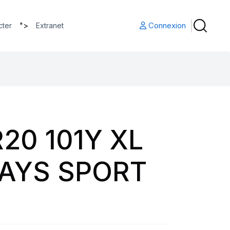
">
Connexion
cter
Extranet
20 101Y XL
AYS SPORT