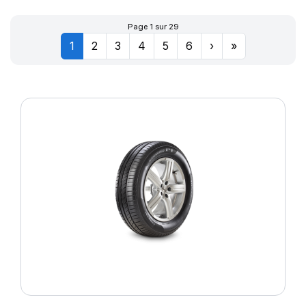
Page 1 sur 29
1
2
3
4
5
6
›
»