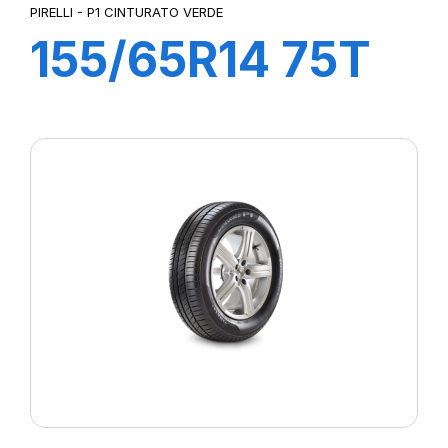
PIRELLI - P1 CINTURATO VERDE
155/65R14 75T
P1cintVerde