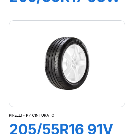
XL P7
CINTURATO C2
PIRELLI - P7 CINTURATO
205/55R16 91V