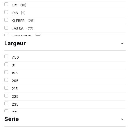
Giti
(10)
IRIS
(2)
KLEBER
(25)
LASSA
(77)
LING LONG
(39)
Largeur
MICHELIN
(80)
PIRELLI
(110)
7.50
TIGAR
(3)
31
195
205
215
225
235
245
Série
255
265