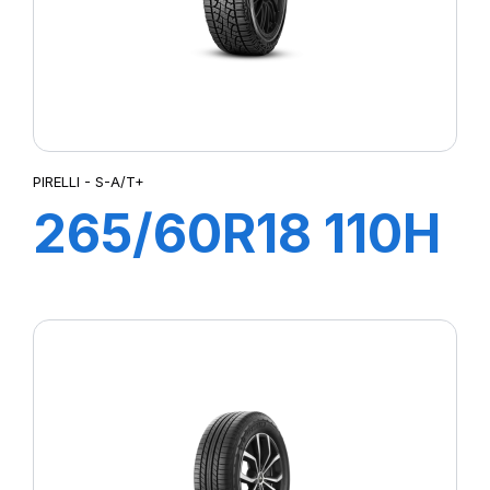
PIRELLI - S-A/T+
265/60R18 110H
S-A/T+