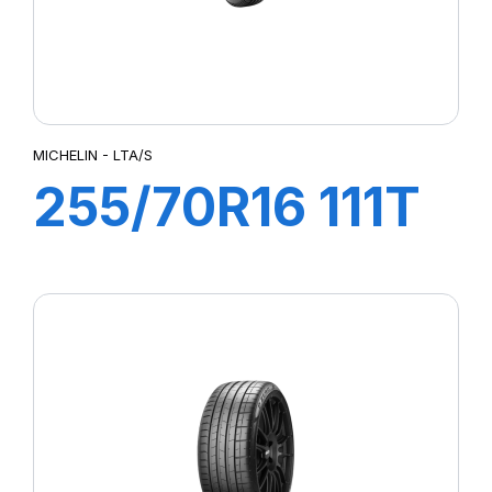
MICHELIN - LTA/S
255/70R16 111T
X LTA/S ORWL