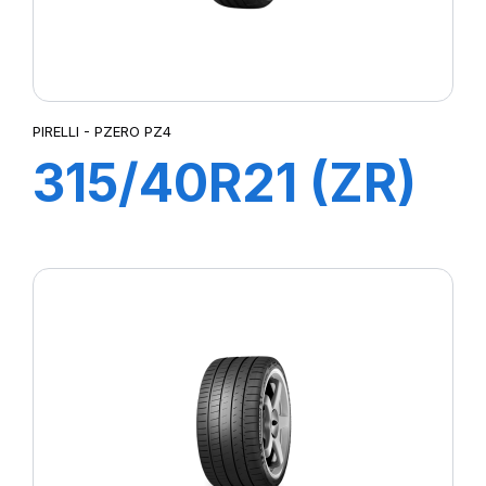
PIRELLI - PZERO PZ4
315/40R21 (ZR)
115Y XL P-ZERO
4 (NC0)