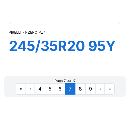
PIRELLI - PZERO PZ4
245/35R20 95Y
XL s-i PZERO
PZ4 (+) (KS)
Page 7 sur 17
«
‹
4
5
6
7
8
9
›
»