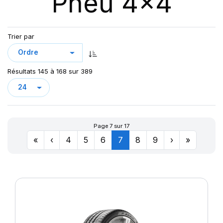
Pneu 4x4
123
AT/TA KO3 LRF
123/120
AT70
124/121
Trier par
AT100
126/123
AT T/A KO2
127/124
AURES
128
Résultats 145 à 168 sur 389
CHAMPIRO VP1
CINTURATO AS+
CINTURATO SF3
CITILANDER
Page 7 sur 17
COBRA
«
‹
4
5
6
7
8
9
›
»
COMPETUS A/T 2
COMPETUS A/T 3
COMPETUS H/L
COMPETUS H/P
COMPETUS H/P2
COMPETUS H/P3