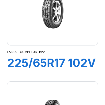
LATTITUDE SPORT 3
LATTITUDE TOUR HP (N1)²
LMB3
LTA/S
LTX A/T
LTX AT2
MUD TERRAIN T/A KM2
MUD TERRAIN T/A KM3
LASSA - COMPETUS H/P2
P-ZERO AS
225/65R17 102V
P7 CINTURATO
PILOTE SPORT 4 SUV
COMPETUS
PILOT SPORT 4
PILOT SPORT CUP2
H/P2
PILOT SUPER SPORT
POWERGY 2
PRESTO