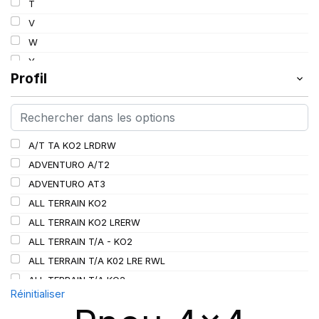
T
112
V
113
W
114
Y
115
Profil
115/112
116
116/113
A/T TA KO2 LRDRW
117/114
ADVENTURO A/T2
117/116
ADVENTURO AT3
118/115
ALL TERRAIN KO2
119/116
ALL TERRAIN KO2 LRERW
120
ALL TERRAIN T/A - KO2
120/116
ALL TERRAIN T/A K02 LRE RWL
120/117
ALL TERRAIN T/A KO2
121
Réinitialiser
ALL TERRAIN T/A KO3
121/118
AT/TA KO3 LRD