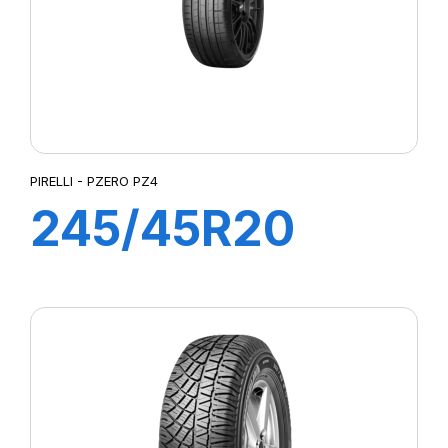
PIRELLI - PZERO PZ4
245/45R20
103W XL PZERO
PZ4 (*)