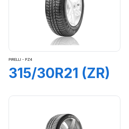
PIRELLI - PZ4
315/30R21 (ZR)
(105Y) XL PZ4
(N0)