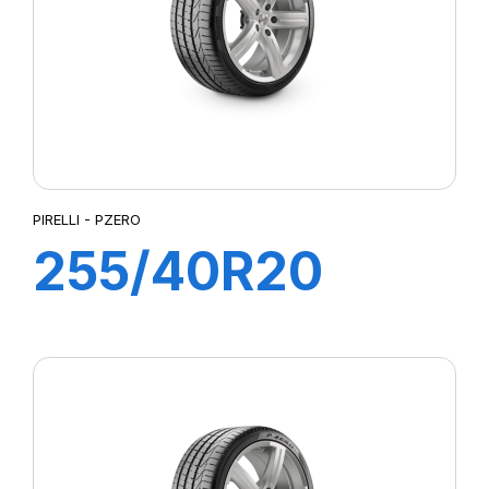
PIRELLI - PZERO
255/40R20
101W XL PZERO
(MO)