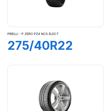
PIRELLI - P ZERO PZ4 NCS ELECT
275/40R22
107Y XL
PZEROE*ncs elt