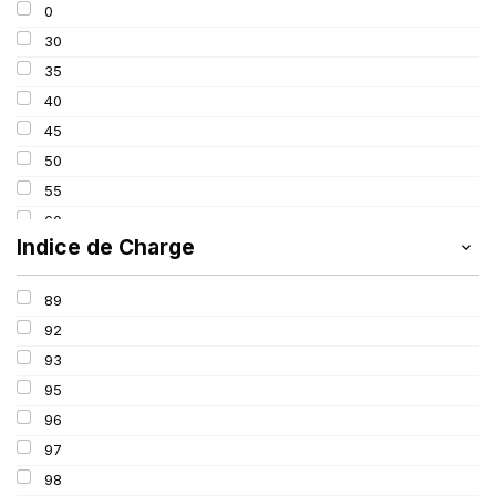
0
275
30
285
35
295
40
305
45
315
50
325
55
60
Indice de Charge
65
70
89
75
92
80
93
85
95
100
96
97
98