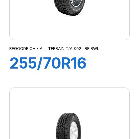
BFGOODRICH - ALL TERRAIN T/A K02 LRE RWL
255/70R16
120/117S TL All
Terrain T/A KO2
RWL