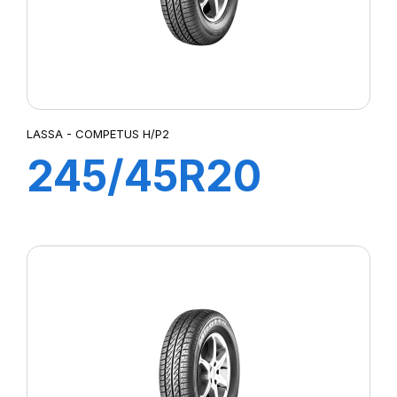
LASSA - COMPETUS H/P2
245/45R20
103Y XL
COMPETUS
H/P2