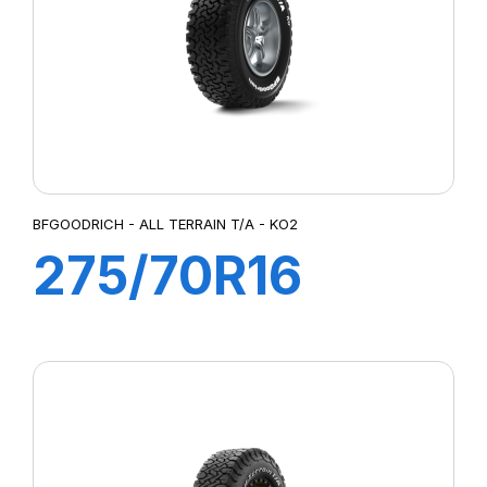
BFGOODRICH - ALL TERRAIN T/A - KO2
275/70R16
119/116S ALL
TERRAIN T/A
KO2