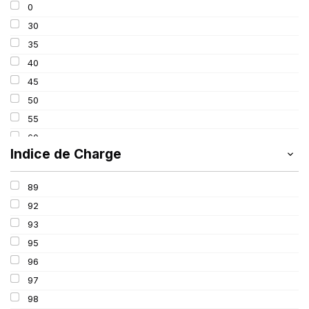
0
275
30
285
35
295
40
305
45
315
50
325
55
60
Indice de Charge
65
70
89
75
92
80
93
85
95
100
96
97
98