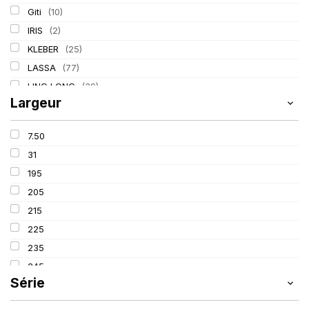
Giti
(10)
IRIS
(2)
KLEBER
(25)
LASSA
(77)
LING LONG
(39)
Largeur
MICHELIN
(80)
PIRELLI
(110)
7.50
TIGAR
(3)
31
195
205
215
225
235
245
Série
255
265