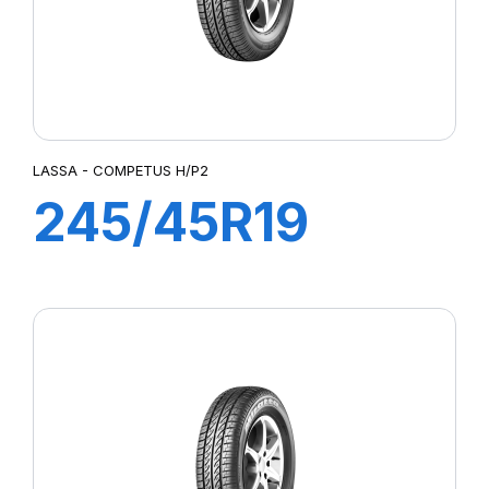
LASSA - COMPETUS H/P2
245/45R19
102W XL
COMPETUS
H/P2