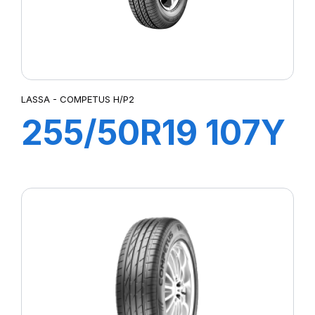
LASSA - COMPETUS H/P2
255/50R19 107Y
XL COMPETUS
H/P2