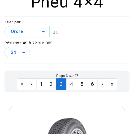
Pneu 4x4
123
AT/TA KO3 LRF
123/120
AT70
124/121
Trier par
AT100
126/123
AT T/A KO2
127/124
AURES
128
Résultats 49 à 72 sur 389
CHAMPIRO VP1
CINTURATO AS+
CINTURATO SF3
CITILANDER
Page 3 sur 17
COBRA
«
‹
1
2
3
4
5
6
›
»
COMPETUS A/T 2
COMPETUS A/T 3
COMPETUS H/L
COMPETUS H/P
COMPETUS H/P2
COMPETUS H/P3