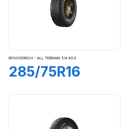
BFGOODRICH - ALL TERRAIN T/A KO3
285/75R16
116/113S TL ALL
TERRAIN T/A
KO3 LRC (RWL