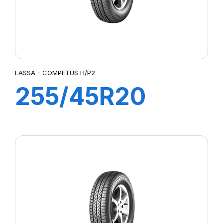
LASSA - COMPETUS H/P2
255/45R20
105W XL
COMPETUS
H/P2