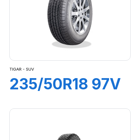
LATTITUDE SPORT 3
LATTITUDE TOUR HP (N1)²
LMB3
LTA/S
LTX A/T
LTX AT2
MUD TERRAIN T/A KM2
MUD TERRAIN T/A KM3
TIGAR - SUV
P-ZERO AS
235/50R18 97V
P7 CINTURATO
PILOTE SPORT 4 SUV
SUV
PILOT SPORT 4
PILOT SPORT CUP2
PILOT SUPER SPORT
POWERGY 2
PRESTO