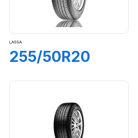
LASSA
255/50R20
109Y XL
COMPETUS H/P