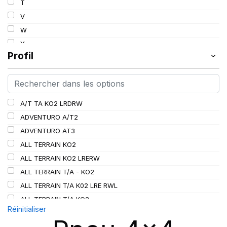
T
112
V
113
W
114
Y
115
Profil
115/112
116
116/113
A/T TA KO2 LRDRW
117/114
ADVENTURO A/T2
117/116
ADVENTURO AT3
118/115
ALL TERRAIN KO2
119/116
ALL TERRAIN KO2 LRERW
120
ALL TERRAIN T/A - KO2
120/116
ALL TERRAIN T/A K02 LRE RWL
120/117
ALL TERRAIN T/A KO2
121
Réinitialiser
ALL TERRAIN T/A KO3
121/118
AT/TA KO3 LRD