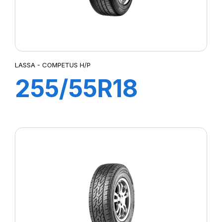
LASSA - COMPETUS H/P
255/55R18
109W
COMPETUS H/P