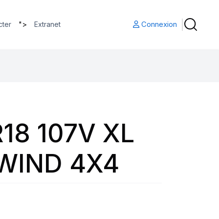
">
Connexion
cter
Extranet
18 107V XL
WIND 4X4