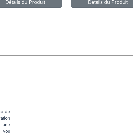
Détails du Produit
Détails du Produit
ND (HP010)
4X4
ce de
vation
s une
s vos