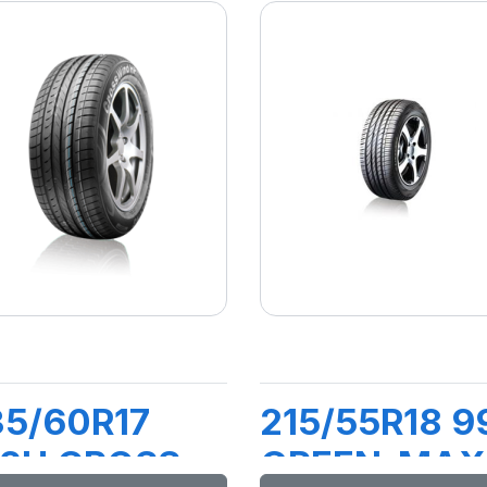
35/60R17
215/55R18 9
02H CROSS
GREEN-MAX