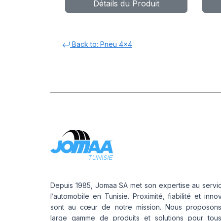
Détails du Produit
WIND A/T
WI
Back to: Pneu 4x4
Depuis 1985, Jomaa SA met son expertise au servi
l’automobile en Tunisie. Proximité, fiabilité et inno
sont au cœur de notre mission. Nous proposon
large gamme de produits et solutions pour tou