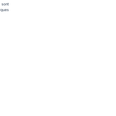
 sont
rques