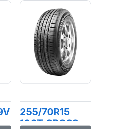
9V
255/70R15
108T CROSS