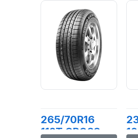
265/70R16
2
112T CROSS
1