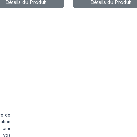
Détails du Produit
Détails du Produit
P010
WIND 4X4 H
ce de
vation
s une
s vos