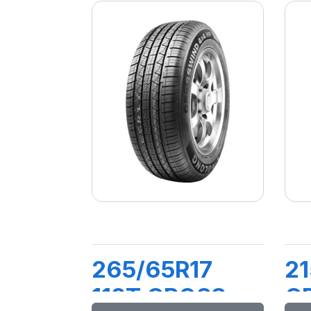
265/65R17
21
112T CROSS
C