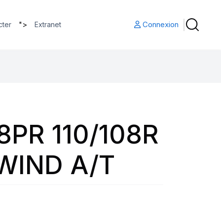
">
Connexion
cter
Extranet
8PR 110/108R
WIND A/T