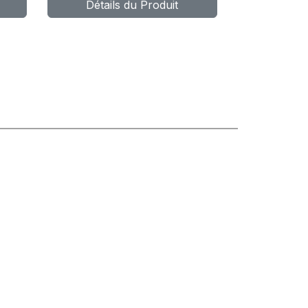
Détails du Produit
P
WIND A/T
(OWL)