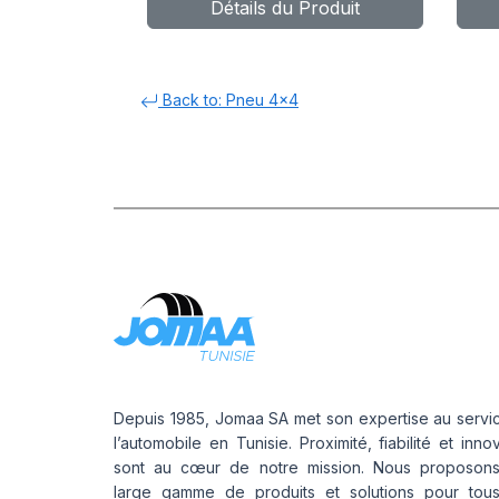
Détails du Produit
WIND AT100
H
Back to: Pneu 4x4
Depuis 1985, Jomaa SA met son expertise au servi
l’automobile en Tunisie. Proximité, fiabilité et inno
sont au cœur de notre mission. Nous proposon
large gamme de produits et solutions pour tou