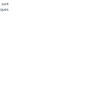
 sont
rques