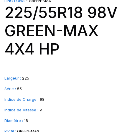
LING LONG
- GREEN-MAX
225/55R18 98V
GREEN-MAX
4X4 HP
Largeur :
225
Série :
55
Indice de Charge :
98
Indice de Vitesse :
V
Diamètre :
18
Profil :
GREEN-MAX