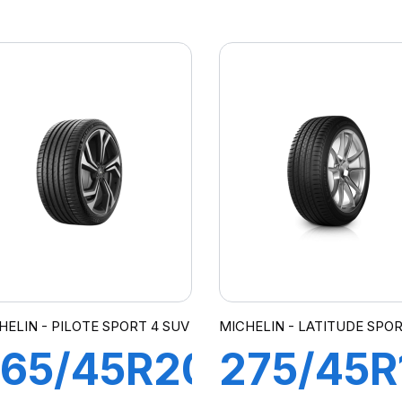
10Y XL
100H
ILOT
DYNAXE
SPORT4
SUV
SUV
HELIN - PILOTE SPORT 4 SUV
MICHELIN - LATITUDE SPO
65/45R20
275/45R