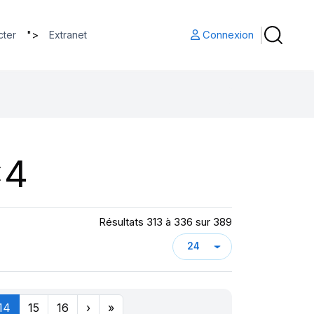
">
Connexion
cter
Extranet
x4
Résultats 313 à 336 sur 389
14
15
16
›
»