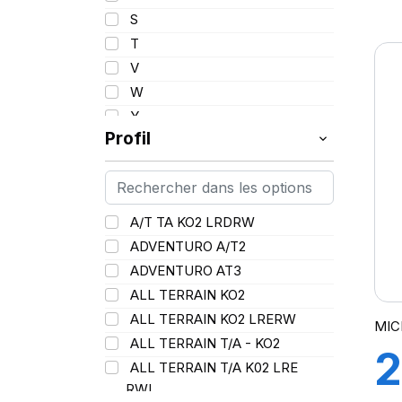
1
110/108
S
111
T
P
112
V
113
W
114
Y
115
Profil
115/112
116
116/113
A/T TA KO2 LRDRW
117/114
ADVENTURO A/T2
117/116
ADVENTURO AT3
118/115
ALL TERRAIN KO2
119/116
ALL TERRAIN KO2 LRERW
MIC
120
ALL TERRAIN T/A - KO2
120/116
2
ALL TERRAIN T/A K02 LRE
120/117
RWL
121