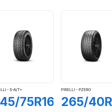
08Y XL
108Y XL
ILOT
LATTIT
PORT 4
SPORT
SUV
(N0)
LLI - S-A/T+
PIRELLI - PZERO
45/75R16
265/40R