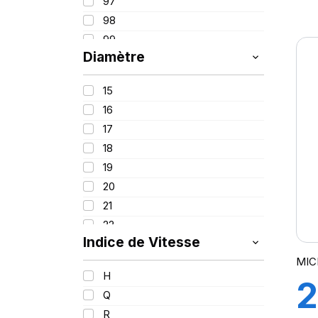
97
1
98
99
P
Diamètre
100
100/97
S
15
101
16
102
17
103
18
104
19
104/101
20
105
21
106
22
107
Indice de Vitesse
108
MIC
109
H
2
110
Q
110/107
R