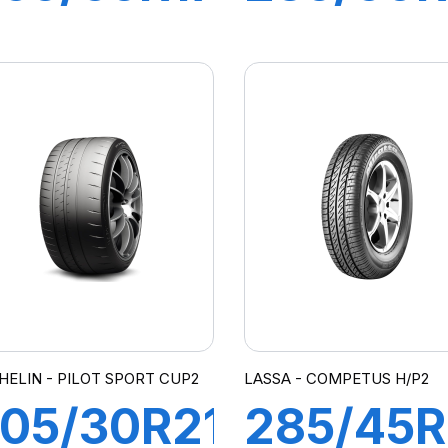
16/113S
107W XL
T/TA
PILOT
O3 LRD -
SPORT 
RWL-
SUV
HELIN - PILOT SPORT CUP2
LASSA - COMPETUS H/P2
05/30R21
285/45R