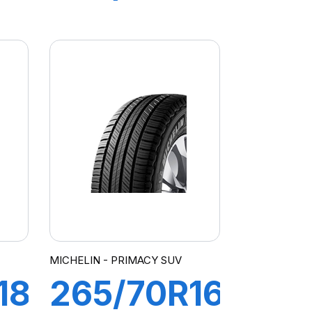
121/118S
TUS
AT/TA
KO3 LRD
(RWL)
MICHELIN - PRIMACY SUV
18
265/70R16