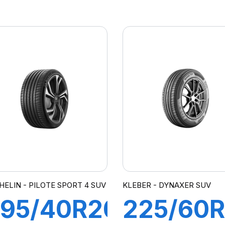
09Y XL
109W X
ILOT
COMPE
PORT 4
H/P2
SUV
HELIN - PILOTE SPORT 4 SUV
KLEBER - DYNAXER SUV
95/40R20
225/60R