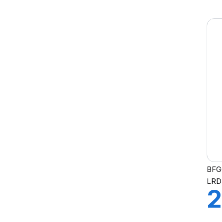
1
COMPETUS H/P2
COMPETUS H/P3
A
CROSS WIND
CROSS WIND
CROSS WIND AT
CROSS WIND HP
CROSS WIND HP010
DYNAXER HP5
DYNAXER SUV
GDM686+
GREEN-MAX
GRIP MASTER
BFG
LATITUDE CROSS
LR
LATITUDE CROSS DT
2
LATITUDE SPORT
LATITUDE SPORT 3