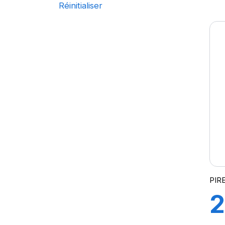
1
Réinitialiser
ALL TERRAIN T/A KO2
121/118
ALL TERRAIN T/A KO3
123
P
AT/TA KO3 LRD
123/120
AT/TA KO3 LRF
124/121
S
AT70
126/123
AT100
127/124
AT T/A KO2
128
AURES
CHAMPIRO VP1
CINTURATO AS+
CINTURATO SF3
CITILANDER
COBRA
PIRE
COMPETUS A/T 2
2
COMPETUS A/T 3
COMPETUS H/L
COMPETUS H/P