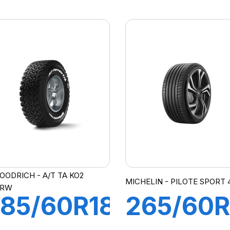
20R S-
101Y
/T+
PZERO
(N0)
OODRICH - A/T TA KO2
MICHELIN - PILOTE SPORT 
DRW
85/60R18
265/60R