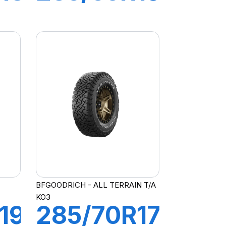
101W
LATITUDE
4
SPORT 3
(AO)
BFGOODRICH - ALL TERRAIN T/A
KO3
19
285/70R17