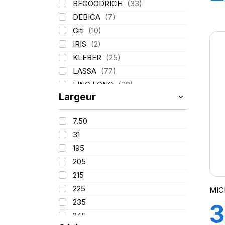
BFGOODRICH
(33)
1
DEBICA
(7)
Giti
(10)
A
IRIS
(2)
KLEBER
(25)
K
LASSA
(77)
LING LONG
(39)
Largeur
MICHELIN
(80)
PIRELLI
(110)
7.50
TIGAR
(3)
31
195
205
215
225
MIC
235
3
245