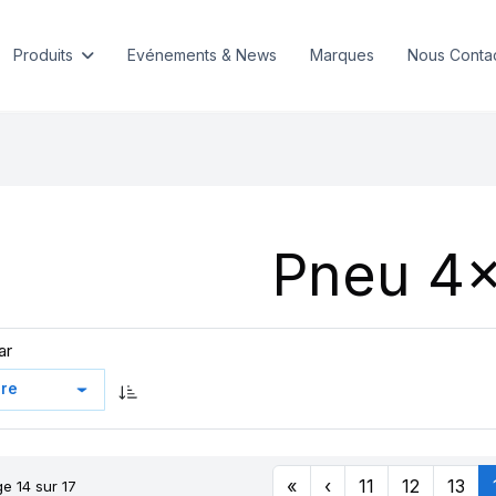
Produits
Evénements & News
Marques
Nous Conta
Pneu 4
ar
«
‹
11
12
13
e 14 sur 17