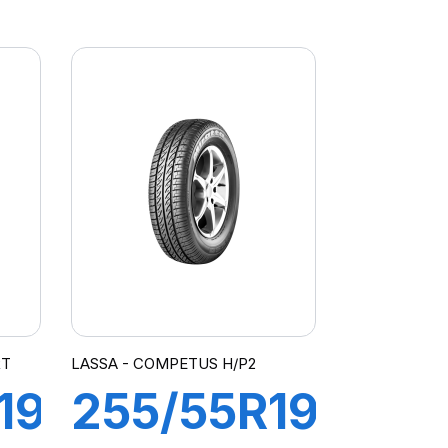
107Y XL
R
LATITUDE
SPORT3
(N1)
RT
LASSA - COMPETUS H/P2
19
255/55R19