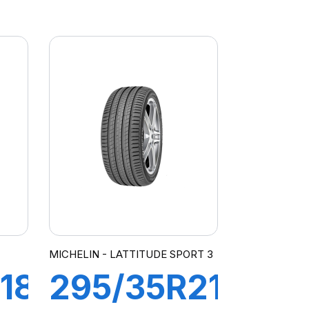
L
112H
TUS
PRIMACY
SUV
MICHELIN - LATTITUDE SPORT 3
18
295/35R21