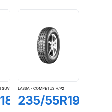
110Y XL
PILOT
SPORT 4
SUV
4 SUV
LASSA - COMPETUS H/P2
18
235/55R19