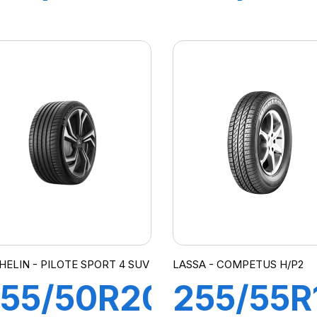
ZR) 104Y
111W XL
L PILOT
COMPE
SPORT
H/P2
CUP2
CONNECT
HELIN - PILOTE SPORT 4 SUV
LASSA - COMPETUS H/P2
55/50R20
255/55R