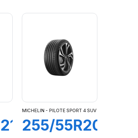
111Y XL
UDE
COMPETUS
H/P2
MICHELIN - PILOTE SPORT 4 SUV
21
255/55R20